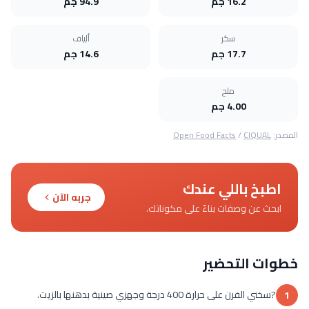
16.2 جم
94.9 جم
سكر
ألياف
17.7 جم
14.6 جم
ملح
4.00 جم
المصدر:
CIQUAL
/
Open Food Facts
اطبخ باللي عندك
جربه الآن
ابحث عن وصفات بناءً على مكوناتك.
خطوات التحضير
?سخني الفرن على حرارة 400 درجة وجهزي صينية بدهنها بالزيت.
1