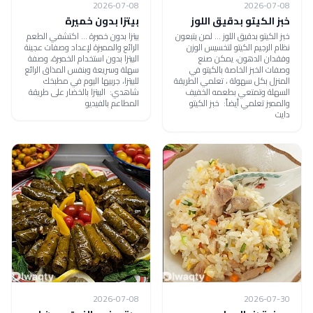
2026-07-08
2026-07-08
خبز الكيتو بدقيق اللوز
بيتزا بدون خميرة
خبز الكيتو بدقيق اللوز ... لمن يتبعون
بيتزا بدون خميرة ... اكتشفي الطعم
نظام الرجيم الكيتو لتخسيس الوزن
الرائع والمميزة لإعداد وصفات عجينة
وفقدان الدهون، يمكن صنع
البيتزا بدون استخدام الخميرة، وصفة
وصفات الخبز الخاصة بالكيتو في
سهلة وسريعة وبنفس المذاق الرائع
المنزل بكل سهولة ، تعلمي الطريقة
للبيتزا، جربيها اليوم في مطبخك
السهلة وتمتعي بطعمه الخفيف
شاهدي: البيتزا بالخضار على طريقة
والمميز تعلمي أيضاً: خبز الكيتو
المطاعم بالفيديو
دايت
2026-07-08
2026-07-30