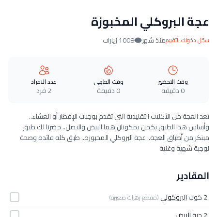
عجة البروكلي المخبوزة
منذ شهر
1008 زيارات
سجّل دخولك للتقييم
وقت التحضير
وقت الطهي
عدد الافراد
0 دقيقة
0 دقيقة
2 فرد
تعد العجة من الأكلات التقليدية التي تقدم بوجبات الإفطار أو العشاء..
وأساس هذا الطبق يكمن بمكونان هما البيض والبصل.. حضرنا لك طبق
مبتكر من أطباق العجة.. عجة البروكلي المخبوزة.. طبق كله فائدة وصحة
لوجبة شهية وغنية
المقادير
2 كوب
البروكولي
(مقطع زهرات صغيرة)
2 حبة
البيض