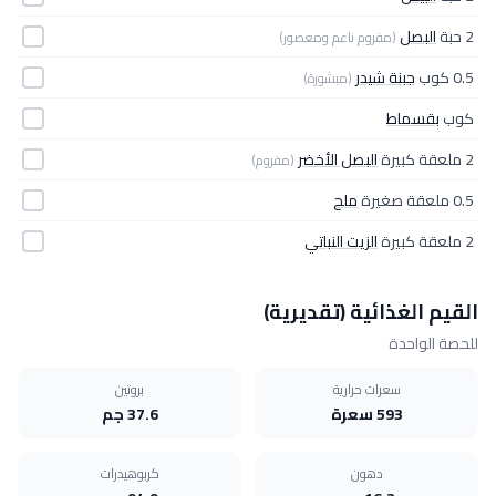
2 حبة
البصل
(مفروم ناعم ومعصور)
0.5 كوب
جبنة شيدر
(مبشورة)
كوب
بقسماط
2 ملعقة كبيرة
البصل الأخضر
(مفروم)
0.5 ملعقة صغيرة
ملح
2 ملعقة كبيرة
الزيت النباتي
القيم الغذائية (تقديرية)
للحصة الواحدة
سعرات حرارية
بروتين
593 سعرة
37.6 جم
دهون
كربوهيدرات