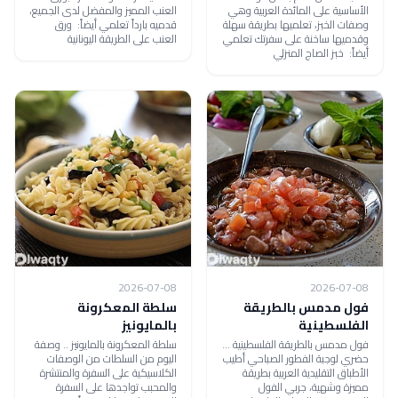
الأساسية على المائدة العربية وهي
العنب المميز والمفضل لدى الجميع،
وصفات الخبز، تعلميها بطريقة سهلة
قدميه بارداً تعلمي أيضاً: ورق
وقدميها ساخنة على سفرتك تعلمي
العنب على الطريقة اليونانية
أيضاً: خبز الصاج المنزلي
2026-07-08
2026-07-08
فول مدمس بالطريقة
سلطة المعكرونة
الفلسطينية
بالمايونيز
فول مدمس بالطريقة الفلسطينية ...
سلطة المعكرونة بالمايونيز .. وصفة
حضري لوجبة الفطور الصباحي أطيب
اليوم من السلطات من الوصفات
الأطباق التقليدية العربية بطريقة
الكلاسيكية على السفرة والمنتشرة
مميزة وشهية، جربي الفول
والمحبب تواجدها على السفرة