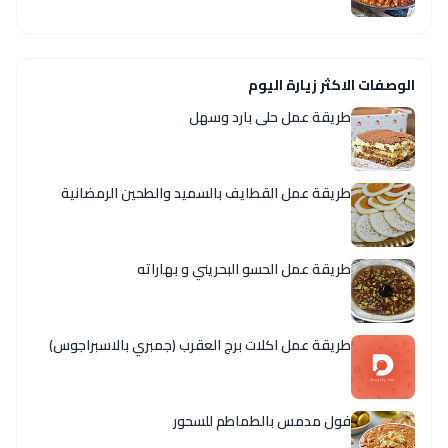
الوصفات الاكثر زيارة اليوم
طريقة عمل حلى بارد وسهل
طريقة عمل القطايف بالسميد والطحين الرمضانية
طريقة عمل الحسو البحريني و بهاراته
طريقة عمل اكلات برج العقرب (جمبري بالاسبراجوس)
فول مدمس بالطماطم للسحور