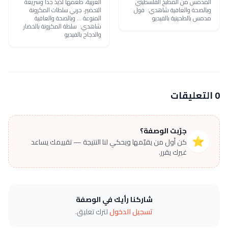
المدمس من المطبخ الفلسطيني
العربية، طعمها لذيذ جداً وسريعة
وبالصحة والعافية شاهدي: فول
التحضير، جربي سلطات المكرونة
مدمس بالطحينية بالفيديو
المنوعة ... وبالصحة والعافية
شاهدي: سلطة المكرونة بالخضار
والدجاج بالفيديو
0 التعليقات
جرّبت الوصفة؟
⭐
كن أول من يقيّمها ويحكي لنا النتيجة — تقييمك يساعد
غيرك يقرر.
شاركنا رأيك في الوصفة
تسجيل الدخول
لترك تعليق.