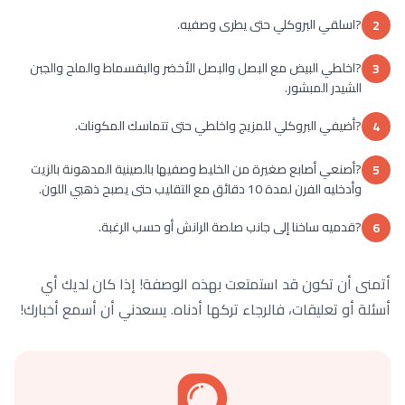
?اسلقي البروكلي حتى يطرى وصفيه.
2
?اخلطي البيض مع البصل والبصل الأخضر والبقسماط والملح والجبن
3
الشيدر المبشور.
?أضيفي البروكلي للمزيج واخلطي حتى تتماسك المكونات.
4
?أصنعي أصابع صغيرة من الخليط وصفيها بالصينية المدهونة بالزيت
5
وأدخليه الفرن لمدة 10 دقائق مع التقليب حتى يصبح ذهبي اللون.
?قدميه ساخنا إلى جانب صلصة الرانش أو حسب الرغبة.
6
أتمنى أن تكون قد استمتعت بهذه الوصفة! إذا كان لديك أي
أسئلة أو تعليقات، فالرجاء تركها أدناه. يسعدني أن أسمع أخبارك!