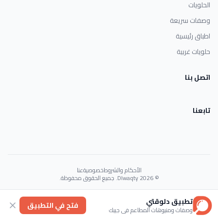
الحلويات
وصفات سريعة
اطباق رئيسية
حلويات غربية
اتصل بنا
تابعنا
الأحكام والشروط
خصوصية
عنا
© 2026 Dlwaqty. جميع الحقوق محفوظة.
Powered by
GAIT
تطبيق دلوقتي
فتح في التطبيق
وصفات ومنيوهات المطاعم في جيبك