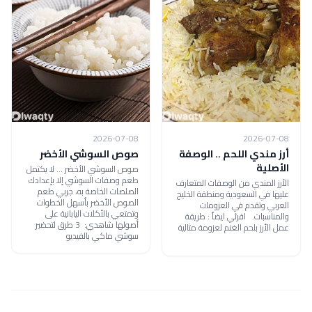
2026-07-08
2026-07-08
أرز مندي اللحم .. الوصفة
صوص السوشي الأخضر
الأصلية
صوص السوشي الأخضر ... لا يكتمل
طعم وصفات السوشي إلا بإعدادك
الأرز المندي من الوصفات المتعارف
الصلصات الخاصة به، جربي طعم
عليها في السعودية ومنطقة الخليج
الصوص الأخضر بأسهل الخطوات
العربي وتقدم في العزومات
وتمتعي بالأكلات اليابانية على
والمناسبات. اقرئي ايضاً : طريقة
أصولها شاهدي: 3 طرق لتحضير
عمل الأرز بلحم الغنم لعزومة مثالية
سوشي ماكي بالفيديو