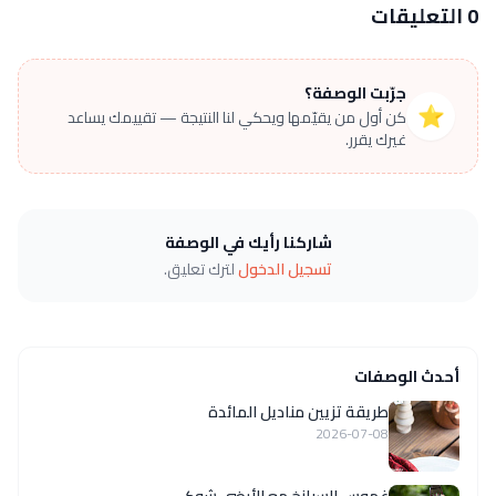
0 التعليقات
جرّبت الوصفة؟
⭐
كن أول من يقيّمها ويحكي لنا النتيجة — تقييمك يساعد
غيرك يقرر.
شاركنا رأيك في الوصفة
تسجيل الدخول
لترك تعليق.
أحدث الوصفات
طريقة تزيين مناديل المائدة
2026-07-08
غموس السبانخ مع الأرضي شوكي