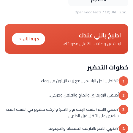
المصدر:
CIQUAL
/
Open Food Facts
اطبخ باللي عندك
جربه الآن
ابحث عن وصفات بناءً على مكوناتك.
خطوات التحضير
?اخلطي الخل البلسمي مع زيت الزيتون في وعاء.
1
أضيفي الروزماري والملح والفلفل وحركي.
2
?ضعي اللحم (حسب الرغبة نوع اللحم) واتركيه منقوع في التتبيلة لمدة
3
ساعتين على الأقل قبل الطهي.
?اطهي اللحم بالطريقة المفضلة والمرغوبة.
4