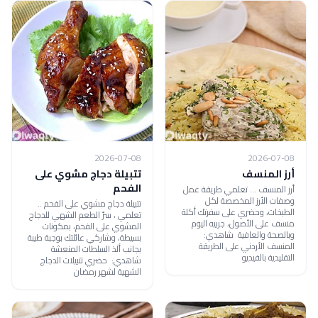
2026-07-08
2026-07-08
أرز المنسف
تتبيلة دجاج مشوي على
الفحم
أرز المنسف ... تعلمي طريقة عمل
وصفات الأرز المخصصة لكل
تتبيلة دجاج مشوي على الفحم ..
الطبخات، وحضري على سفرتك أكلة
تعلمي ، سرّ الطعم الشهي للدجاج
منسف على الأصول، جربيه اليوم
المشوي على الفحم، بمكونات
وبالصحة والعافية شاهدي:
بسيطة، وشاركي عائلتك بوجبة طيبة
المنسف الأردني على الطريقة
بجانب ألذ السلطات المنعشة
التقليدية بالفيديو
شاهدي: حضري تتبيلات الدجاج
الشهية لشهر رمضان