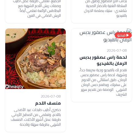
بجانب الأرز المطبوخ وطبق من
الجميع، تعلمي طريقة عمل أطيب
السلطة الغنية بالخضار الصحية
وصفات ريش اللحم الشهية مع
شاهدي: ستيك بصلصة الخردل
البطاطس الرائعة تعلمي أيضاً:
بالفيديو
الريش الضاني في الفرن
فيديو
2026-07-08
لحمة راس عصفور بدبس
الرمان بالفيديو
نقدم لك بالفيديو وجبة سريعة جداً،
وشهية، لحمة راس عصفور بدبس
الرمان، طبق استثنائي من اللحوم
على سفرتك، وبطعم دبس الرمان
الشهي الوصفة من تقديم سهر
الشريف
2026-07-08
منسف اللحم
حضري أطيب طبخات عيد الأضحى
باللحم، وتعلمي من المطبخ الأردني
طريقة عمل أشهر الأكلات، المنسف
الشهي بطريقة سهلة وناجحة