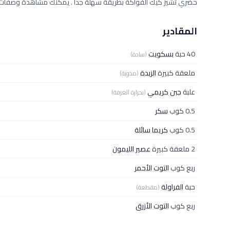
حضري تشيز كيك الفواكة بطريقة سهلة جداً . يمكنك مشاهدة وصفات 
المقادير
40 حبة
بسكويت
(سادة)
ملعقة كبيرة
الزبدة
(مذوبة)
علبة
جبن كريمي
(بحرارة الغرفة)
0.5 كوب
سكر
0.5 كوب
كريما سائلة
2 ملعقة كبيرة
عصير الليمون
ربع كوب
التوت الأحمر
حبة
الفراولة
(مقطعة)
ربع كوب
التوت الأزرق