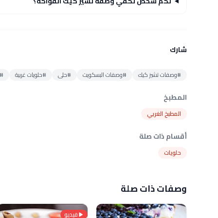
لكم شخص تكفي وصفة تشيز كيك الفواكة؟
شارك
#وصفات تشيز كيك
#وصفات البسكويت
#حلى
#حلويات غربية
#ح
المطبخ
المطبخ الغربي
أقسام ذات صلة
حلويات
وصفات ذات صلة
فيديو