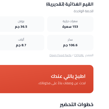
القيم الغذائية (تقديرية)
للحصة الواحدة
سعرات حرارية
بروتين
153 سعرة
36.5 جم
سكر
ألياف
106.6 جم
8.7 جم
المصدر:
CIQUAL
/
Open Food Facts
اطبخ باللي عندك
ابحث عن وصفات بناءً على مكوناتك.
خطوات التحضير