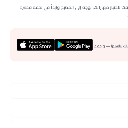
ت لاختبار مهاراتك. توجه إلى المطبخ وابدأ في تحفة فطيرة
ات تناسبها — واحفظ