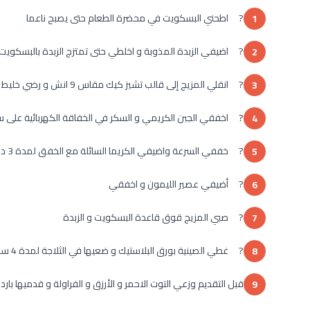
? اطحني البسكويت في محضرة الطعام حتى يصبح ناعما
1
? اضيفي الزبدة المذوبة و اخلطي حتى تمتزج الزبدة بالبسكوي
2
? انقلي المزيج إلى قالب تشيز كيك مقاس 9 انش و رضي خليط البسكويت جيدا و ضعي الصينية في الثلاجة لمدة 30 دقيقة
3
? اخفقي الجبن الكريمي و السكر في الخفاقة الكهربائية على
4
? خففي السرعة واضيفي الكريما السائلة مع الخفق لمدة 3 دقائق
5
? أضيفي عصير الليمون و اخفقي
6
? صبي المزيج قوق قاعدة البسكويت و الزبدة
7
? غطي الصينية بورق البلاستيك و ضعيها في الثلاجة لمدة 4 ساعات على الأقل قبل التقديم
8
قبل التقديم وزعي التوت الاحمر و الأرزق و الفراولة و قدميها بارد
9