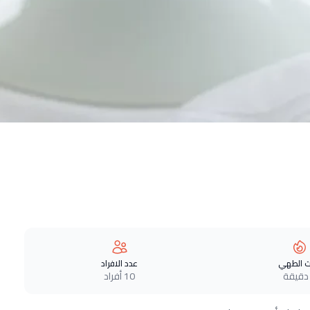
 الطهي
عدد الافراد
10 أفراد