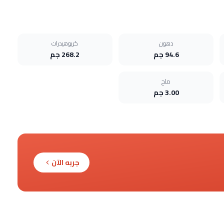
دهون
كربوهيدرات
94.6 جم
268.2 جم
ملح
3.00 جم
جربه الآن