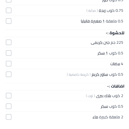
0.75 كوب
زبدة
( مذابة )
0.5 ملعقة
1 صغيرة فانيليا
للحشوة :-
225 جم
جبن كريمى
0.5 كوب
1 سكر
4
بيضات
0.5 كوب
ساور كريم
( كريمة حامضية )
اضافات :-
2 كوب
بلاك بيرى
( توت )
0.5 كوب
سكر
2 ملعقة كبيرة
ماء