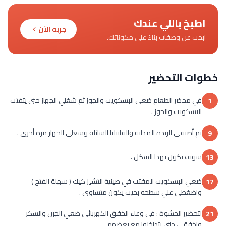
اطبخ باللي عندك
جربه الآن
ابحث عن وصفات بناءً على مكوناتك.
خطوات التحضير
في محضر الطعام ضعى البسكويت والجوز ثم شغلي الجهاز حتى يتفتت
1
البسكويت والجوز .
ثم أضيفي الزبدة المذابة والفانيليا السائلة وشغلي الجهاز مرة أخرى .
9
سوف يكون بهذا الشكل .
13
ضعي البسكويت المفتت في صينية التشيز كيك ( سهلة الفتح )
17
واضغطى علي سطحه بحيث يكون متساوى .
لتحضير الحشوة : فى وعاء الخفق الكهربائى ضعي الجبن والسكر
21
واخفقي حتى يتداخلوا مع بعضهم .