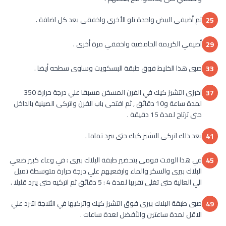
ثم أضيفي البيض واحدة تلو الأخرى واخفقي بعد كل اضافة .
25
أضيفي الكريمة الحامضية واخفقي مرة أخرى .
29
صبى هذا الخليط فوق طبقة البسكويت وساوى سطحه أيضا .
33
اخبزى التشيز كيك في الفرن المسخن مسبقا علي درجة حرارة 350
37
لمدة ساعة و10 دقائق , ثم افتحى باب الفرن واتركى الصينية بالداخل
حتى ترتاح لمدة 15 دقيقة .
بعد ذلك اتركى التشيز كيك حتى يبرد تماما .
41
في هذا الوقت قومى بتحضير طبقة البلاك بيرى : في وعاء كبير ضعي
45
البلاك بيرى والسكر والماء وارفعيهم علي درجة حرارة متوسطة تميل
الي العالية حتى تغلى تقريبا لمدة 4 : 5 دقائق ثم اتركيه حتى يبرد قليلا .
صبى طبقة البلاك بيرى فوق التشيز كيك واتركيها في الثلاجة لتبرد علي
49
الاقل لمدة ساعتين والأفضل لعدة ساعات .