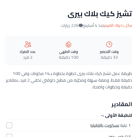
تشيز كيك بلاك بيرى
منذ 4 أسابيع
226 زيارات
سجّل دخولك للتقييم
وقت التحضير
وقت الطهي
عدد الافراد
33 دقيقة
100 دقيقة
2 فرد
طريقة عمل تشيز كيك بلاك بيرى خطوة بخطوة بـ14 مكونات وفي 100
دقيقة فقط. وصفة سهلة ومجرّبة من مطبخ دلوقتي تكفي 2 فرد، بمقادير
دقيقة وخطوات واضحة.
المقادير
للطبقة الأولى :-
1 علبة
بسكويت بالفانيليا
0.5 كوب
جوز