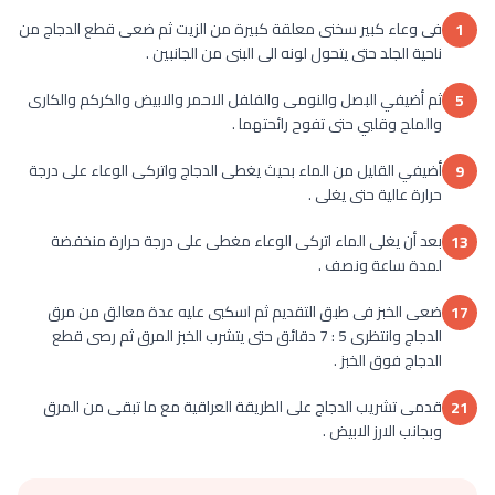
فى وعاء كبير سخنى معلقة كبيرة من الزيت ثم ضعى قطع الدجاج من
1
ناحية الجلد حتى يتحول لونه الى البنى من الجانبين .
ثم أضيفي البصل والنومى والفلفل الاحمر والابيض والكركم والكارى
5
والملح وقلبي حتى تفوح رائحتهما .
أضيفي القليل من الماء بحيث يغطى الدجاج واتركى الوعاء على درجة
9
حرارة عالية حتى يغلى .
بعد أن يغلى الماء اتركى الوعاء مغطى على درجة حرارة منخفضة
13
لمدة ساعة ونصف .
ضعى الخبز فى طبق التقديم ثم اسكبى عليه عدة معالق من مرق
17
الدجاج وانتظرى 5 : 7 دقائق حتى يتشرب الخبز المرق ثم رصى قطع
الدجاج فوق الخبز .
قدمى تشريب الدجاج على الطريقة العراقية مع ما تبقى من المرق
21
وبجانب الارز الابيض .