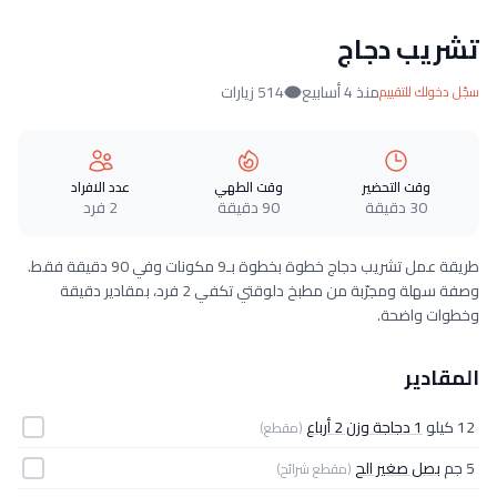
تشريب دجاج
منذ 4 أسابيع
514 زيارات
سجّل دخولك للتقييم
وقت التحضير
وقت الطهي
عدد الافراد
30 دقيقة
90 دقيقة
2 فرد
طريقة عمل تشريب دجاج خطوة بخطوة بـ9 مكونات وفي 90 دقيقة فقط.
وصفة سهلة ومجرّبة من مطبخ دلوقتي تكفي 2 فرد، بمقادير دقيقة
وخطوات واضحة.
المقادير
12 كيلو
1 دجاجة وزن 2 أرباع
(مقطع)
5 جم
بصل صغير الح
(مقطع شرائح)