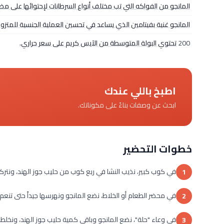
المانجو من الفواكه التي تب مختلف أنواع السرطانات لإحتوائها على مض
المانجو غنية بفيتامين الذي يساعد في تحسين العملية الجنسية للمتزو
200
تحتوي البولة المتوسطة من الآيس كريم على سعر حراري.
اطبخ باللي عندك
ابحث عن وصفات بناءً على مكوناتك.
خطوات التحضير
في كوب كبير، نذيب النشا في ربع كوب من حليب جوز الهند، ونتركهم
1
في محضر الطعام أو الخلاط، نضع المانجو ونهرسها جيداً حتى تنعم.
2
في وعاء "حلة"، نضع المانجو وباقي كمية حليب جوز الهند، ونخلط
3