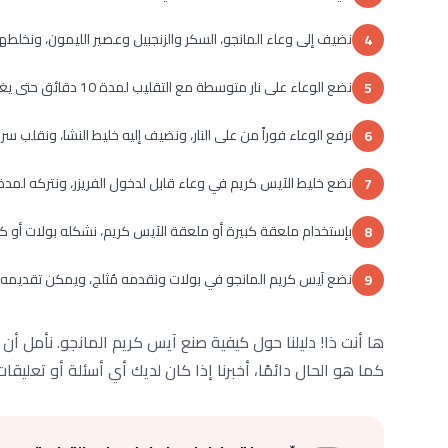
نضيف إلى وعاء المانجو، السكر والزنجبيل وعصير الليمون، ونخلطه
4
نضع الوعاء على نار متوسطة مع التقليب لمدة 10 دقائق حتى يغلي.
5
نرفع الوعاء فوراً من على النار، ونضيف إليه خليط النشا، ونقلب سر
6
نضع خليط الآيس كريم في وعاء قابل لدخول الفريزر، ونتركه لمدة 24 ساعة حتى يتماسك تماماً
7
بإستخدام ملعقة كبيرة أو ملعقة الآيس كريم، نشكله بولات أو ك
8
نضع آيس كريم المانجو في بولات ونقدمه مُثلج، ويمكن تقديمه
9
ها أنت ذا! دليلنا حول كيفية صنع آيس كريم المانجو. نأمل 
كما هو الحال دائمًا، أخبرنا إذا كان لديك أي أسئلة أو تعليق