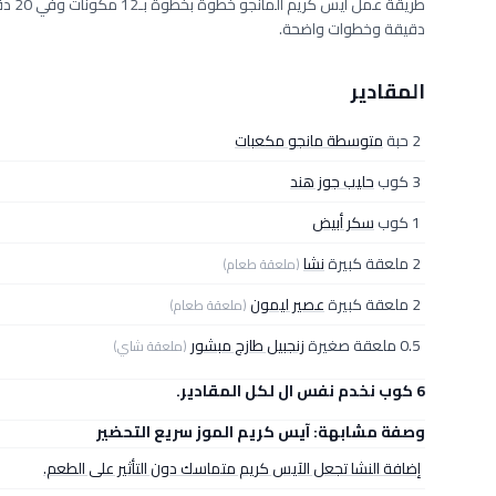
دقيقة وخطوات واضحة.
المقادير
2 حبة
متوسطة مانجو مكعبات
3 كوب
حليب جوز هند
1 كوب
سكر أبيض
2 ملعقة كبيرة
نشا
(ملعقة طعام)
2 ملعقة كبيرة
عصير ليمون
(ملعقة طعام)
0.5 ملعقة صغيرة
زنجبيل طازج مبشور
(ملعقة شاي)
6 كوب نخدم نفس ال لكل المقادير.
وصفة مشابهة: آيس كريم الموز سريع التحضير
إضافة النشا تجعل الآيس كريم متماسك دون التأثير على الطعم.