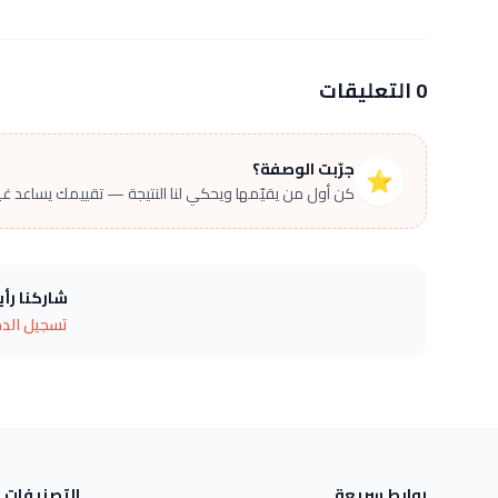
0 التعليقات
جرّبت الوصفة؟
⭐
كن أول من يقيّمها ويحكي لنا النتيجة — تقييمك يساعد غير
شاركنا رأ
تسجيل الد
روابط سريعة
التصنيفات