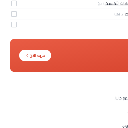
ادات الأكسدة.
(حار)
جين.
(هـ)
جربه الآن
 جانباً.
هم.