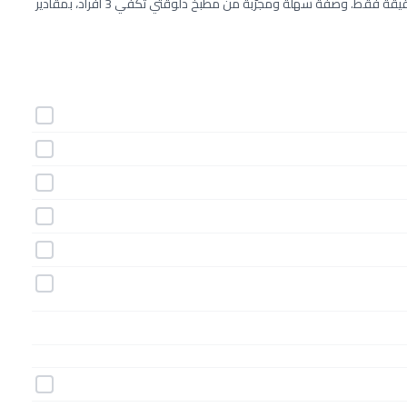
طريقة عمل آيس كريم المانجو خطوة بخطوة بـ12 مكونات وفي 20 دقيقة فقط. وصفة سهلة ومجرّبة من مطبخ دلوقتي تكفي 3 أفراد، بمقادير