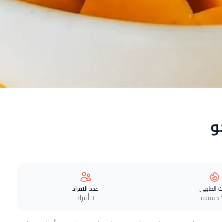
و
 الطهي
عدد الافراد
ة
3 أفراد