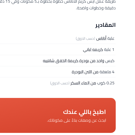
دقيقة وخطوات واضحة.
المقادير
علبة
أناناس
(حسب الذوق)
1 علبة
كريمه لباني
كيس
واحد من بودرة كريمة الخفق شانتييه
4 ملعقة
من اللبن البودرة
0.25 كوب
من الماء السكر
(حسب الذوق)
اطبخ باللي عندك
ابحث عن وصفات بناءً على مكوناتك.