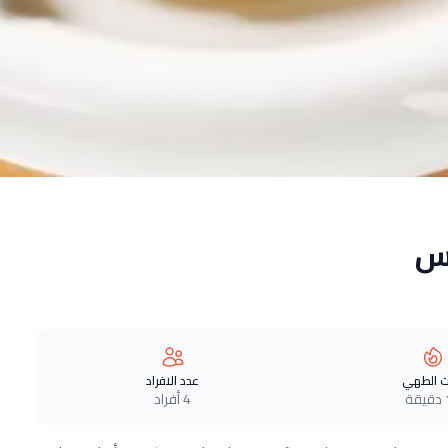
اس
 الطهي
عدد الافراد
ة
4 أفراد