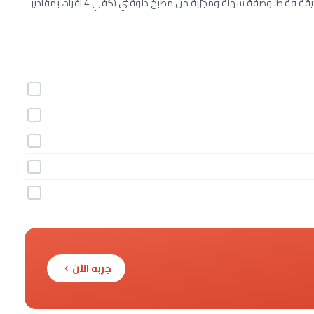
طريقة عمل آيس كريم الأناناس خطوة بخطوة بـ5 مكونات وفي 15 دقيقة فقط. وصفة سهلة ومجرّبة من مطبخ دلوقتي تكفي 4 أفراد، بمقادير
جربه الآن