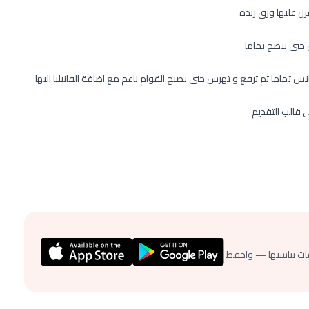
ن عليها ورق زبدة
 حتى تنضج تماما
س تماما ثم ترفع و تهرس حتى يصبح القوام ناعم مع اضافة الفانيليا اليها
 قالب التقديم
ات تناسبها — واحفظ