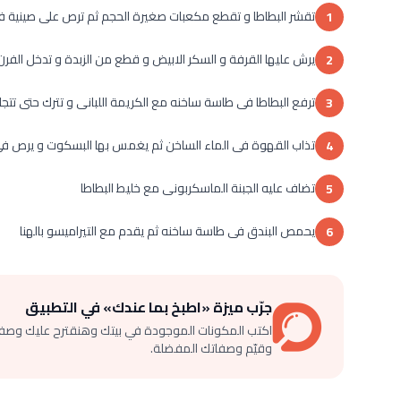
تقشر البطاطا و تقطع مكعبات صغيرة الحجم ثم ترص على صينية فر
1
يرش عليها القرفة و السكر الابيض و قطع من الزبدة و تدخل الفرن
2
ترفع البطاطا فى طاسة ساخنه مع الكريمة اللبانى و تترك حتى تتجان
3
تذاب القهوة فى الماء الساخن ثم يغمس بها البسكوت و يرص فى
4
تضاف عليه الجبنة الماسكربونى مع خليط البطاطا
5
يحمص البندق فى طاسة ساخنه ثم يقدم مع التيراميسو بالهنا
6
جرّب ميزة «اطبخ بما عندك» في التطبيق
اكتب المكونات الموجودة في بيتك وهنقترح عليك وصف
وقيّم وصفاتك المفضلة.