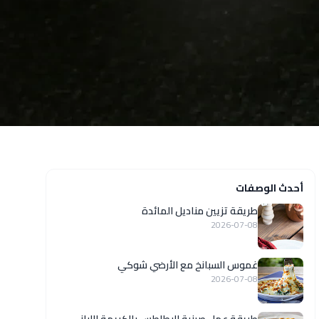
أحدث الوصفات
طريقة تزيين مناديل المائدة
2026-07-08
غموس السبانخ مع الأرضي شوكي
2026-07-08