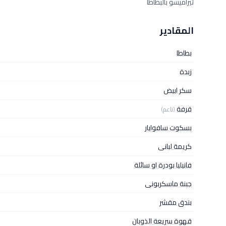
تيراميسو بالبطاطا
المقادير
بطاطا
زبدة
سكر ابيض
قرفة
(ناعم)
بسكوت سافوايار
كريمة لبانى
فانيليا بودرة او سائلة
جبنة ماسكربونى
بندق مقشر
قهوة سريعة الذوبان