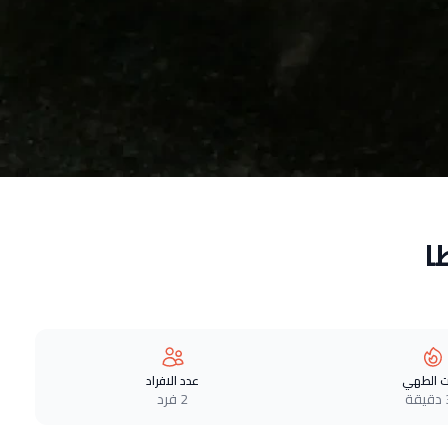
ا
 الطهي
عدد الافراد
ة
2 فرد