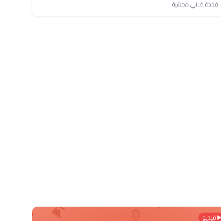
فخذة ضاني محشية
فيديو