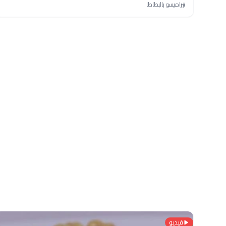
تيراميسو بالبطاطا
فيديو