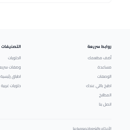
روابط سريعة
التصنيفات
أضف مطعمك
الحلويات
مساعدة
وصفات سريع
الوصفات
اطباق رئيسية
اطبخ باللي عندك
حلويات غربية
المطابخ
اتصل بنا
الأحكام والشروط
خصوصية
عنا