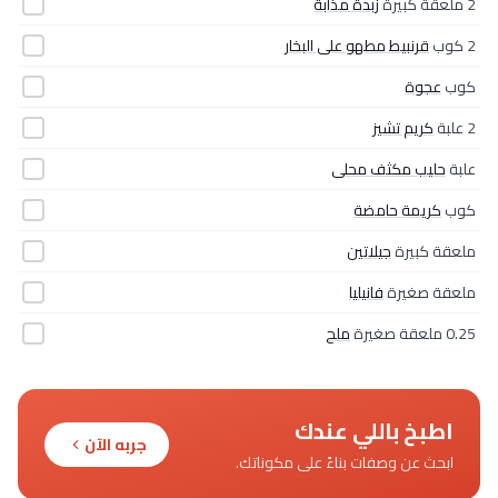
2 ملعقة كبيرة
زبدة مذابة
2 كوب
قرنبيط مطهو على البخار
كوب
عجوة
2 علبة
كريم تشيز
علبة
حليب مكثف محلى
كوب
كريمة حامضة
ملعقة كبيرة
جيلاتين
ملعقة صغيرة
فانيليا
0.25 ملعقة صغيرة
ملح
اطبخ باللي عندك
جربه الآن
ابحث عن وصفات بناءً على مكوناتك.