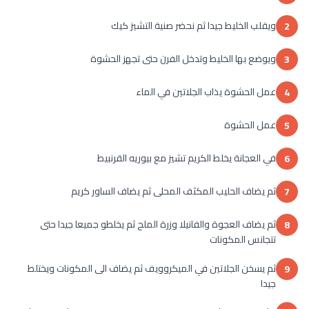
ويقلب الخليط جيدا ثم نحضر صنية التشيز كيك
2
ويوضع بها الخليط وتدخل الفرن حتى تجهز الحشوة
3
عمل الحشوة يذاب الجلاتين في الماء
4
عمل الحشوة
5
في العجانة يخلط الكريم تشيز مع بيوريه القرنبيط
6
ثم يضاف الحليب المكثف المحلى ثم يضاف الساور كريم
7
ثم يضاف العجوة والفانيلا وزرة الملح ثم يخلطو جميعا جيدا حتى
8
تتجانس المكونات
ثم يسخن الجلاتين في الميكروويف ثم يضاف الى المكونات ويختلط
9
جيدا