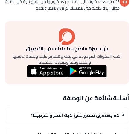
? ثم توضع الحشوة على القاعدة بعد خروجها من الفرن ثم تدخل الثلاجة
10
حوالي ليلة كاملة حتى تتماسك ثم تزين بالتمر وتقدم
جرّب ميزة «اطبخ بما عندك» في التطبيق
اكتب المكونات الموجودة في بيتك وهنقترح عليك وصفات تناسبها
— واحفظ وقيّم وصفاتك المفضلة.
أسئلة شائعة عن الوصفة
كم يستغرق تحضير تشيز كيك التمر والقرنبيط؟