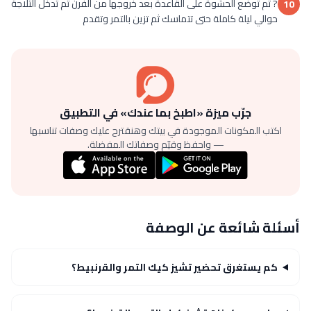
? ثم توضع الحشوة على القاعدة بعد خروجها من الفرن ثم تدخل الثلاجة
10
حوالي ليلة كاملة حتى تتماسك ثم تزين بالتمر وتقدم
جرّب ميزة «اطبخ بما عندك» في التطبيق
اكتب المكونات الموجودة في بيتك وهنقترح عليك وصفات تناسبها
— واحفظ وقيّم وصفاتك المفضلة.
أسئلة شائعة عن الوصفة
كم يستغرق تحضير تشيز كيك التمر والقرنبيط؟