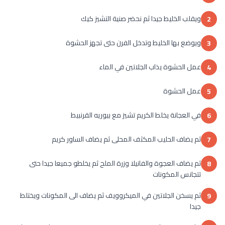
ويقلب الخليط جيدا ثم نحضر صنية التشيز كيك
2
ويوضع بها الخليط وتدخل الفرن حتى تجهز الحشوة
3
عمل الحشوة يذاب الجلاتين في الماء
4
عمل الحشوة
5
في العجانة يخلط الكريم تشيز مع بيوريه القرنبيط
6
ثم يضاف الحليب المكثف المحلى ثم يضاف الساور كريم
7
ثم يضاف العجوة والفانيلا وزرة الملح ثم يخلطو جميعا جيدا حتى
8
تتجانس المكونات
ثم يسخن الجلاتين في الميكروويف ثم يضاف الى المكونات ويختلط
9
جيدا