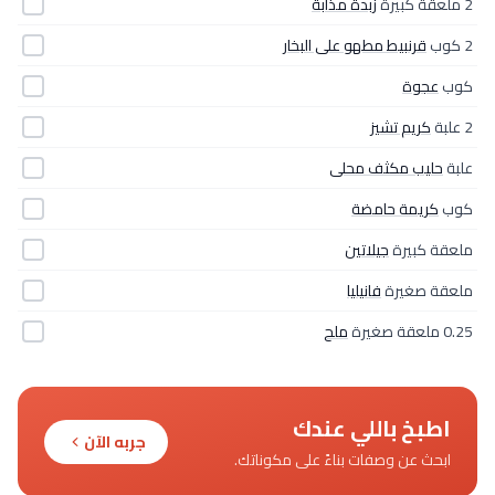
2 ملعقة كبيرة
زبدة مذابة
2 كوب
قرنبيط مطهو على البخار
كوب
عجوة
2 علبة
كريم تشيز
علبة
حليب مكثف محلى
كوب
كريمة حامضة
ملعقة كبيرة
جيلاتين
ملعقة صغيرة
فانيليا
0.25 ملعقة صغيرة
ملح
اطبخ باللي عندك
جربه الآن
ابحث عن وصفات بناءً على مكوناتك.