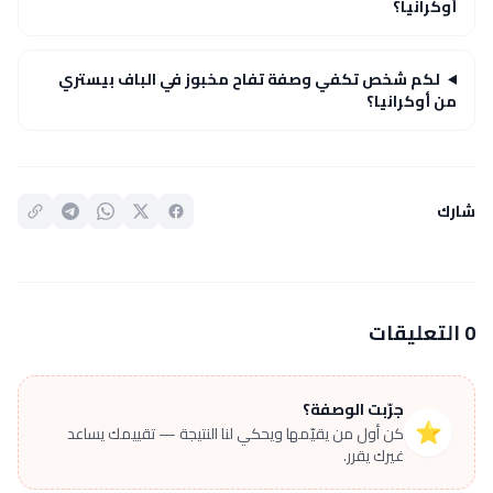
أوكرانيا؟
لكم شخص تكفي وصفة تفاح مخبوز في الباف بيستري
من أوكرانيا؟
شارك
0 التعليقات
جرّبت الوصفة؟
⭐
كن أول من يقيّمها ويحكي لنا النتيجة — تقييمك يساعد
غيرك يقرر.