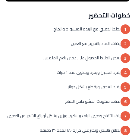
خطوات التحضير
يخلط الدقيق مع الزبدة المبشورة والملح
1
يضاف الماء بالتدريج مع العجن
2
يعجن الخليط للحصول على عجين ناعم الملمس
3
يفرد العجين ويفرد ويطوى عدد ٦ مرات
4
يفرد العجين ويقطع بشكل دوائر
5
تضاف مكونات الحشو داخل التفاح
6
يلف التفاح بعجين الباف بيستري ويزين بشكل أوراق الشجر من العجين
7
يدهن بالبيض ويخبز على حرارة ١٨٠ لمدة ٣٠ دقيقة
8