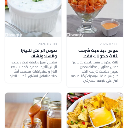
2026-07-08
2026-07-08
صوص ديناميت شرمب
صوص الرانش للبيتزا
بثلاث مكونات فقط
والسندوتشات
بثلاث مكونات فقط ولمدة لاتزيد عن
تعلمي أسهل طريقة لتحضير صوص
خمس دقائق بلإمكانك تحضير
الرانش اللذيذ...قدميه كمقبلات مع
صوص ديناميت شرمب اللذيذ
البيتزا والسندوتشات. سيعجبك أيضًا:
كالجاهز تمامًا. سيعجبك أيضًا: صلصة
صلصة الفلفل لعُشاق الأكلات الحارة
البيتزا على طريقة المحترفين