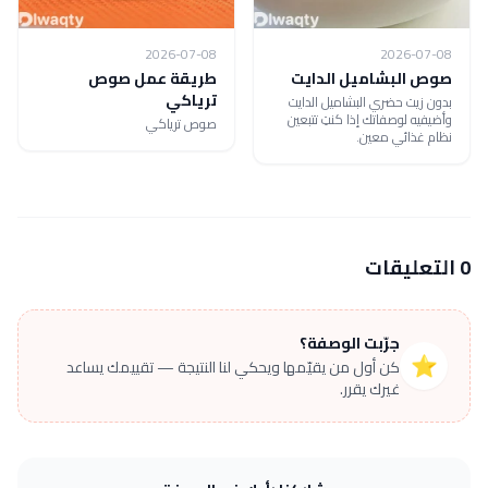
2026-07-08
2026-07-08
صوص البشاميل الدايت
طريقة عمل صوص
ترياكي
بدون زيت حضري البشاميل الدايت
وأضيفيه لوصفاتك إذا كنتِ تتبعين
صوص ترياكي
نظام غذائي معين.
0 التعليقات
جرّبت الوصفة؟
⭐
كن أول من يقيّمها ويحكي لنا النتيجة — تقييمك يساعد
غيرك يقرر.