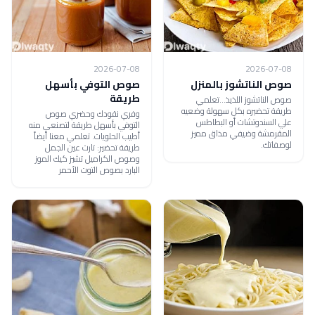
2026-07-08
2026-07-08
صوص الناتشوز بالمنزل
صوص التوفي بأسهل
طريقة
صوص الناتشوز اللذيذ...تعلمي
طريقة تحضيره بكل سهولة وضعيه
وفري نقودك وحضري صوص
علي السندوتشات أو البطاطس
التوفي بأسهل طريقة لتصنعي منه
المقرمشة وضيفي مذاق مميز
أطيب الحلويات. تعلمي معنا أيضاً
لوصفاتك.
طريقة تحضير: تارت عين الجمل
وصوص الكراميل تشيز كيك الموز
البارد بصوص التوت الأحمر