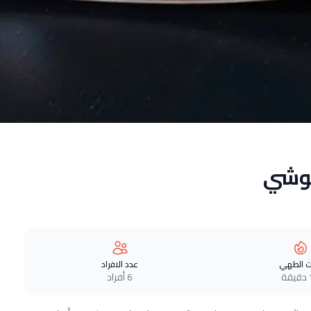
وشي
 الطهي
عدد الافراد
ة
6 أفراد