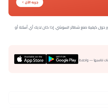
جربه الآن
ر حول كيفية صنع شطائر السوشي. إذا كان لديك أي أسئلة أو
ات تناسبها — واحفظ