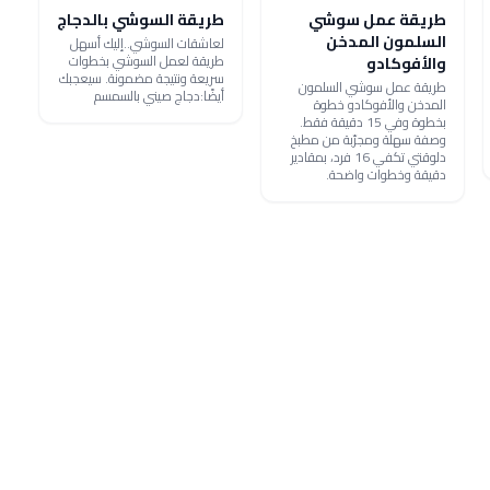
طريقة عمل سوشي
طريقة السوشي بالدجاج
السلمون المدخن
لعاشقات السوشي..إليك أسهل
طريقة لعمل السوشي بخطوات
والأفوكادو
سريعة ونتيجة مضمونة. سيعجبك
طريقة عمل سوشي السلمون
أيضًا:دجاج صيني بالسمسم
المدخن والأفوكادو خطوة
بخطوة وفي 15 دقيقة فقط.
وصفة سهلة ومجرّبة من مطبخ
دلوقتي تكفي 16 فرد، بمقادير
دقيقة وخطوات واضحة.