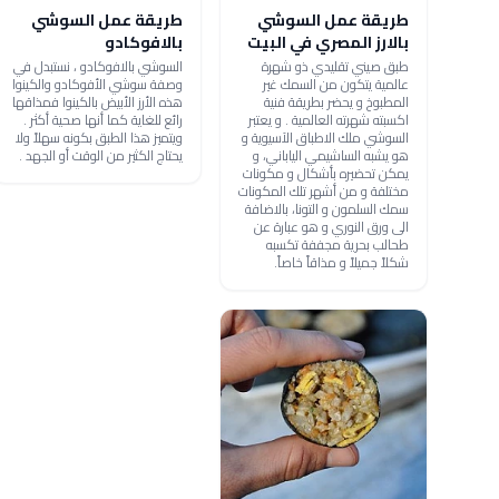
طريقة عمل السوشي
طريقة عمل السوشي
بالارز المصري في البيت
بالافوكادو
طبق صيني تقليدي ذو شهرة
السوشي بالافوكادو ، نستبدل في
عالمية يتكون من السمك غير
وصفة سوشي الأفوكادو والكينوا
المطبوخ و يحضر بطريقة فنية
هذه الأرز الأبيض بالكينوا فمذاقها
اكسبته شهرته العالمية . و يعتبر
رائع للغاية كما أنها صحية أكثر .
السوشي ملك الاطباق الآسيوية و
ويتميز هذا الطبق بكونه سهلاً ولا
هو يشبه الساشيمي الياباني، و
يحتاج الكثير من الوقت أو الجهد .
يمكن تحضيره بأشكال و مكونات
مختلفة و من أشهر تلك المكونات
سمك السلمون و التونا، بالاضافة
الى ورق النوري و هو عبارة عن
طحالب بحرية مجففة تكسبه
شكلاً جميلاً و مذاقاً خاصاً.