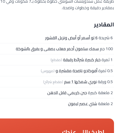
بمقادير دقيقة وخطوات واضحة.
المقادير
6 شريحة
6 تو أسمر أو أبيض ونزيل القشور
100 جم
سمك سلمون أحمر معلب يصفى و يفرق بالشوكة
1 ثمرة
خيار كبيرة شرائط رقيقة
(مقطع)
0.5 ثمرة
أفوكادو ناضجة مقشرة و
(مهروس)
0.5 ورقة
نوري سُمكها 1 سم
(مقطع شرائح)
2 ملعقة كبيرة
جبن كريمي قابل للدهن
2 ملعقة
شاي عصير ليمون
اطبخ باللي عندك