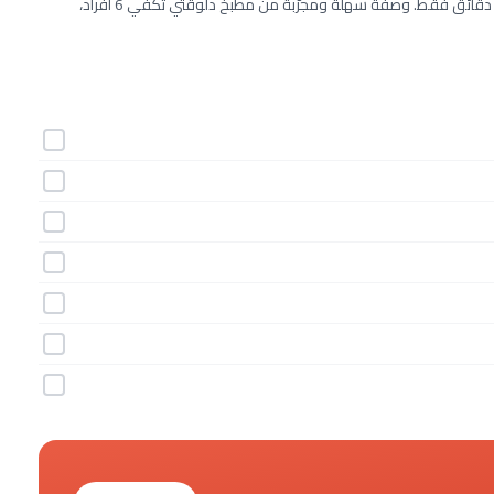
طريقة عمل سندويتشات السوشي خطوة بخطوة بـ7 مكونات وفي 10 دقائق فقط. وصفة سهلة ومجرّبة من مطبخ دلوقتي تكفي 6 أفراد،