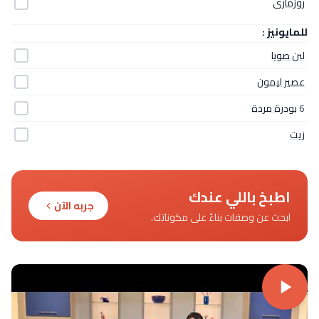
روزمارى
للمايونيز :
لبن صويا
عصير ليمون
6
بودرة مردة
زيت
اطبخ باللي عندك
جربه الآن
ابحث عن وصفات بناءً على مكوناتك.