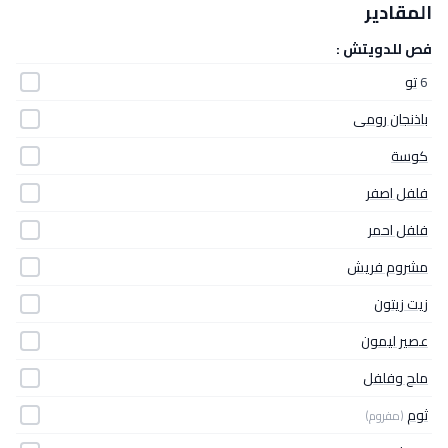
المقادير
فص للدويتش :
6
تو
باذنجان رومى
كوسة
فلفل اصفر
فلفل احمر
مشروم فريش
زيت زيتون
عصير ليمون
ملح وفلفل
ثوم
(مفروم)