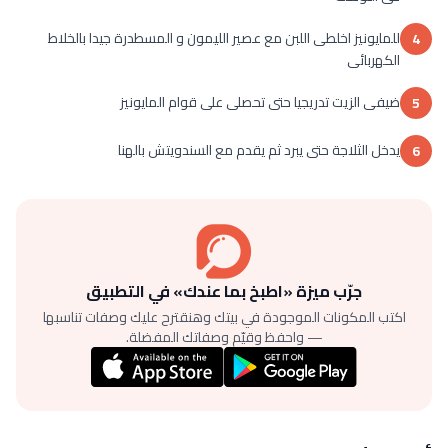
للمايونيز اخلطى اللبن مع عصير الليمون و المسطدرة جيدا بالخلاط
4
الكهربائى
ضيفى الزيت تدريجيا حتى تحصلى على قوام المايونيز
5
يدخل الثلاجة حتى يبرد ثم يقدم مع السندويتش بالهنا
6
جرّب ميزة «اطبخ بما عندك» في التطبيق
اكتب المكونات الموجودة في بيتك وهنقترح عليك وصفات تناسبها
— واحفظ وقيّم وصفاتك المفضلة.