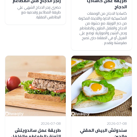
طريقة عمل كاساديا
زنجر الدجاج مثل المطاعم
الدجاج
حضري زنجر الدجاج الشهي علي
طريقة المطاعم وقدميه مع
كاساديا الدجاج من الوصفات
البطاطس المقلية.
المكسيكية الحارة واللذيذة المكونة
من خبز التورتيلا مع حشوة من
الدجاج والفلفل الملون والطماطم
وجبن الشيدر والموزاريلا توضع على
الغريل أو في المقلاة حتى تصبح
مقرمشة وتقدم .
2026-07-08
2026-07-08
سندوتش البيض المقلي
طريقة عمل ساندويتش
والجبن
التونة بالطماطم والفلفل