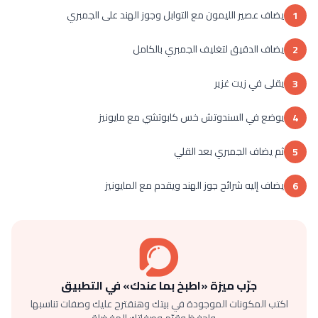
يضاف عصير الليمون مع التوابل وجوز الهند على الجمبري
1
يضاف الدقيق لتغليف الجمبري بالكامل
2
يقلى في زيت غزير
3
يوضع في السندوتش خس كابوتشي مع مايونيز
4
ثم يضاف الجمبري بعد القلي
5
يضاف إليه شرائح جوز الهند ويقدم مع المايونيز
6
جرّب ميزة «اطبخ بما عندك» في التطبيق
اكتب المكونات الموجودة في بيتك وهنقترح عليك وصفات تناسبها
— واحفظ وقيّم وصفاتك المفضلة.