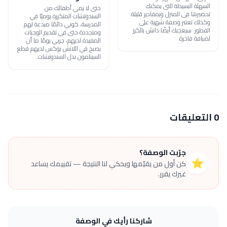
السهلة البسيطة التى يمكنك
حتى لا يمي أطفالك من
تحضيرها فى المنزل وبمقادير قليلة.
السندوتشات المتكررة يوميًا في
وكذلك تعتبر وصفة شهية على
المدرسة، كوني دائمًا مبدعة لهم
الفطور. سيعجبك أيضًا:دانش بالكرز
ومتجددة حتى في تقديم الوجبات
لضيافة فاخرة
المفيدة لديهم، جربي يومًا ما أن
يصبح في اللانش بوكس لديهم قطع
السينامون بدل السندوتشات.
0 التعليقات
جرّبت الوصفة؟
⭐
كن أول من يقيّمها ويحكي لنا النتيجة — تقييمك يساعد
غيرك يقرر.
شاركنا رأيك في الوصفة