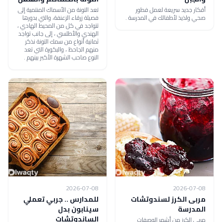
أقكار جديد سريعة لعمل فطور
تعد التونة من الأسماك المنتمية إلى
صحي ولذيذ لأطفالك في المدرسة .
فصيلة زرقاء الزعنفة، والتي بدورها
تتواجد في كل من المحيط الهادي ،
الهندي والأطلسي ، إلى جانب تواجد
ثمانية أنواع من سمك التونة نذكر
منهم الجاحظ ، والبكورة التي تعد
النوع صاحب الشهرة الأكبر بينهم .
2026-07-08
2026-07-08
مربى الكرز لسندوتشات
للمدارس .. جربي تعملي
المدرسة
سينابون بدل
الساندوتشات
مربى الكرز من أشهر الوصفات