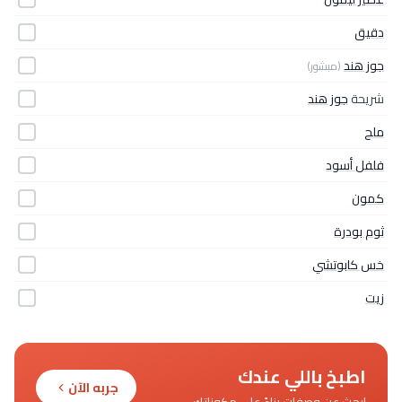
دقيق
جوز هند
(مبشور)
شريحة
جوز هند
ملح
فلفل أسود
كمون
ثوم بودرة
خس كابوتشي
زيت
اطبخ باللي عندك
جربه الآن
ابحث عن وصفات بناءً على مكوناتك.