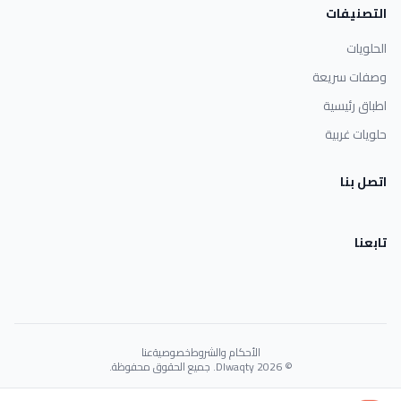
التصنيفات
الحلويات
وصفات سريعة
اطباق رئيسية
حلويات غربية
اتصل بنا
تابعنا
الأحكام والشروط
خصوصية
عنا
© 2026 Dlwaqty. جميع الحقوق محفوظة.
Powered by
GAIT