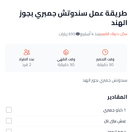
طريقة عمل سندوتش جمبري بجوز
الهند
منذ 4 أسابيع
695 زيارات
سجّل دخولك للتقييم
وقت التحضير
وقت الطهي
عدد الافراد
30 دقيقة
30 دقيقة
2 فرد
سندوتش جمبري بجوز الهند
المقادير
1 كيلو
جمبري
عيش بيتى بان
عصير ليمون