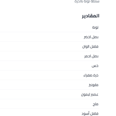
سلطة تونة بالذرة
المقادير
تونة
بصل اخضر
فلفل الوان
بصل احمر
خس
ذرة صفراء
مايونيز
عصير ليمون
ملح
فلفل أسود