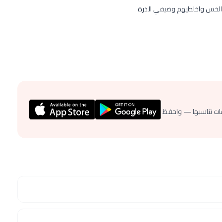
والخس واخلطيهم وضيفي الذرة
ات تناسبها — واحفظ