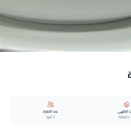
 الطهي
عدد الافراد
ة
2 فرد