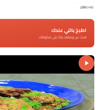
زيت زيتون
اطبخ باللي عندك
ابحث عن وصفات بناءً على مكوناتك.