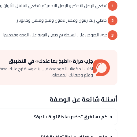
قطعي البصل الاخضر و البصل الاحمر ثم قطعي الفلفل الألوان 
1
اخلطي زيت زيتون وعصير ليمون وملح وفلفل ومايونيز
2
صبي الصوص على السلطة ثم ضعي التونة على الوجه وقدميها
3
جرّب ميزة «اطبخ بما عندك» في التطبيق
اكتب المكونات الموجودة في بيتك وهنقترح عليك وصف
وقيّم وصفاتك المفضلة.
أسئلة شائعة عن الوصفة
كم يستغرق تحضير سلطة تونة بالذرة؟
ما هي مكونات سلطة تونة بالذرة؟