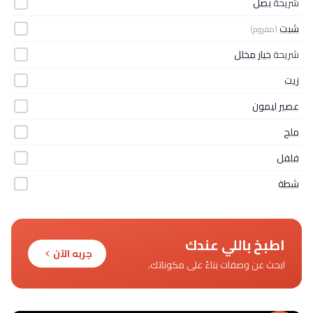
شريحة
بصل
شبت
(مفروم)
شريحة
خيار مخلل
زيت
عصير ليمون
ملح
فلفل
شطة
اطبخ باللي عندك
جربه الآن
ابحث عن وصفات بناءً على مكوناتك.