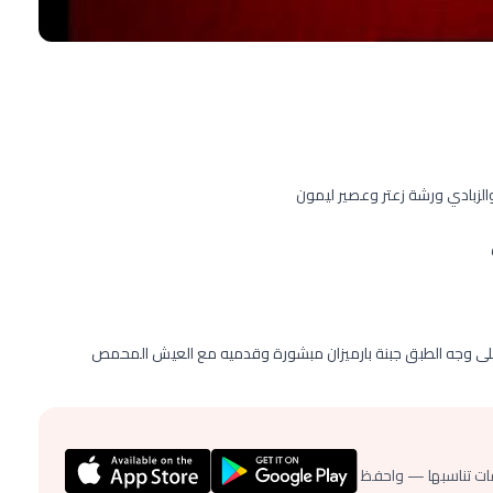
الزبادي ورشة زعتر وعصير ليمون
وجه الطبق جبنة بارميزان مبشورة وقدميه مع العيش المحمص
ات تناسبها — واحفظ