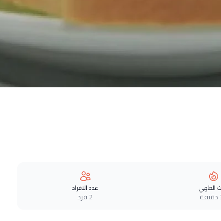
 الطهي
عدد الافراد
ة
2 فرد