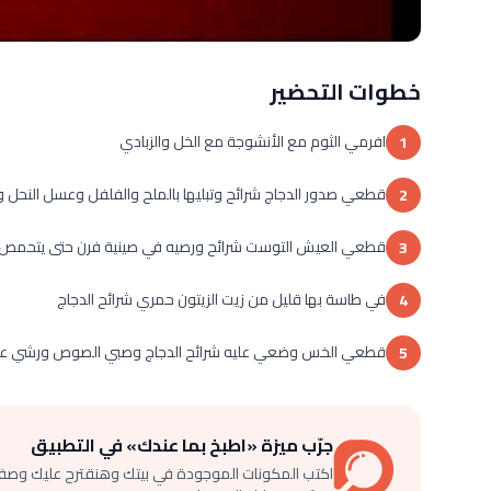
خطوات التحضير
افرمي الثوم مع الأنشوجة مع الخل والزبادي
1
قطعي صدور الدجاج شرائح وتبليها بالملح والفلفل وعسل النحل و
2
قطعي العيش التوست شرائح ورصيه في صينية فرن حتى يتحمص
3
في طاسة بها قليل من زيت الزيتون حمري شرائح الدجاج
4
قطعي الخس وضعي عليه شرائح الدجاج وصبي الصوص ورشي على 
5
جرّب ميزة «اطبخ بما عندك» في التطبيق
اكتب المكونات الموجودة في بيتك وهنقترح عليك وصف