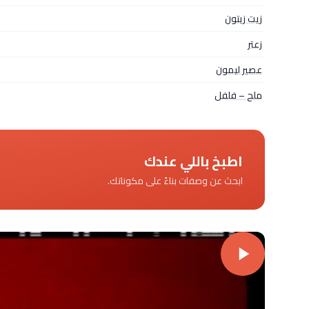
زيت زيتون
زعتر
عصير ليمون
ملح – فلفل
اطبخ باللي عندك
ابحث عن وصفات بناءً على مكوناتك.