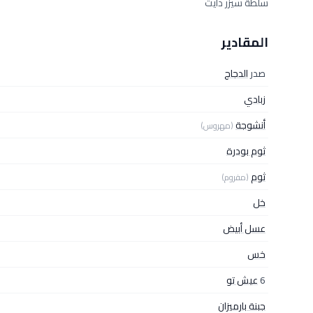
سلطة سيزر دايت
المقادير
صدر
الدجاج
زبادي
أنشوجة
(مهروس)
ثوم بودرة
ثوم
(مفروم)
خل
عسل أبيض
خس
6
عيش تو
جبنة بارميزان