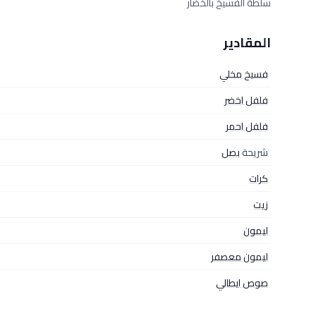
سلطة الفسيخ بالخضار
المقادير
فسيخ مخلي
فلفل اخضر
فلفل احمر
شريحة
بصل
كرات
زيت
ليمون
ليمون معصفر
صوص ايطالي