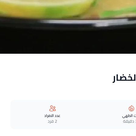
خضار
 الطهي
عدد الافراد
ة
2 فرد