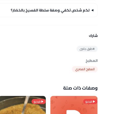
لكم شخص تكفي وصفة سلطة الفسيخ بالخضار؟
شارك
#طبق جانبى
المطبخ
المطبخ المصري
وصفات ذات صلة
فيديو
فيديو