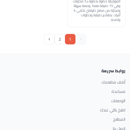
الموزاريللا خطوة بخطوة بـ5 مكونات
وفي 15 دقيقة فقط. وصفة سهلة
ومجرّبة من مطبخ دلوقتي تكفي 4
أفراد، بمقادير دقيقة وخطوات
واضحة.
2
1
روابط سريعة
أضف مطعمك
مساعدة
الوصفات
اطبخ باللي عندك
المطابخ
اتصل بنا