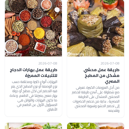
2026-07-08
2026-07-08
طريقة عمل محشي
طريقة عمل بهارات الدجاج
مشكل من المطبخ
للتتبيلات المميزة
المصري
البهارات أنواع كثيرة ومختلفة حسب
نوع الوصفة أو نوع المطبخ الذي يتم
من أجل العزومات الكبيرة ،تعرفي
فيه التحضير لان لكل مطبخ أو دولة
مع شملولة على أسرع طريقة لتحضير
بهار معين يميزها في الطعم، وعادة
المحشي المشكل على الطريقة
ما تكون البهارات والتوابل هي
المصرية ، بداية من تحضير الخضروات
المسؤول الأول عن الطعم في
إلى تحضير الحشو وتسوية المحشي
الأطباق
وتقديمه