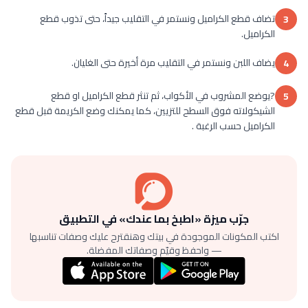
تضاف قطع الكراميل ونستمر في التقليب جيداً، حتى تذوب قطع
3
الكراميل.
يضاف اللبن ونستمر في التقليب مرة أخيرة حتى الغليان.
4
?يوضع المشروب في الأكواب، ثم تنثر قطع الكراميل او قطع
5
الشيكولاته فوق السطح للتزيين، كما يمكنك وضع الكريمة قبل قطع
الكراميل حسب الرغبة .
جرّب ميزة «اطبخ بما عندك» في التطبيق
اكتب المكونات الموجودة في بيتك وهنقترح عليك وصفات تناسبها
— واحفظ وقيّم وصفاتك المفضلة.