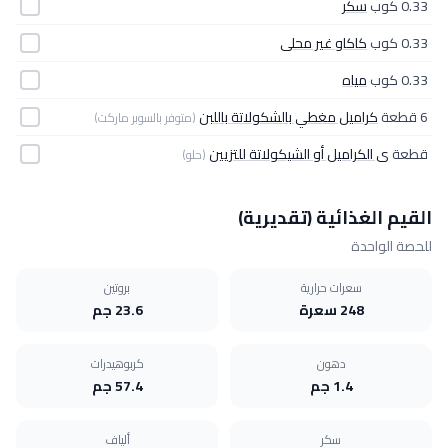
0.33 كوب
سكر
0.33 كوب
كاكاو غير محلى
0.33 كوب
مياه
6 قطعة
كراميل مغطي بالشكولاتة باللبن
(متوفر بالسوبر ماركت)
قطعة
ى الكراميل أو الشيكولاتة للتزيين
(حلو)
القيم الغذائية (تقديرية)
للحصة الواحدة
سعرات حرارية
بروتين
248 سعرة
23.6 جم
دهون
كربوهيدرات
1.4 جم
57.4 جم
سكر
ألياف