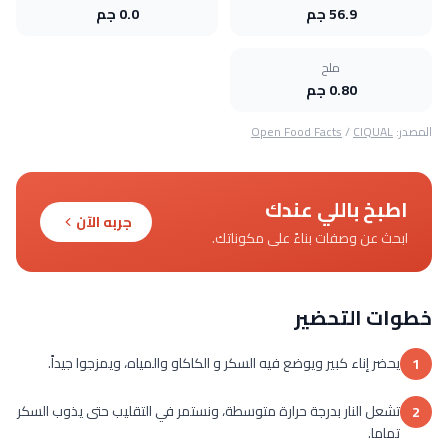
56.9 جم
0.0 جم
ملح
0.80 جم
المصدر:
CIQUAL
/
Open Food Facts
اطبخ باللي عندك
جربه الآن
ابحث عن وصفات بناءً على مكوناتك.
خطوات التحضير
يحضر إناء كبير ويوضع فيه السكر و الكاكاو والمياه، ويمزجوا جيداً.
1
تشعل النار بدرجة حرارة متوسطة، ونستمر في التقليب حتى يذوب السكر
2
تماما.