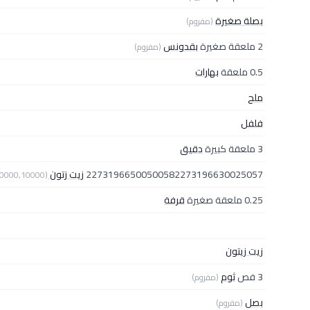
بصلة صغيرة
(مفروم)
2 ملعقة صغيرة
بقدونس
(مفروم)
0.5 ملعقة
بهارات
ملح
فلفل
3 ملعقة كبيرة
دقيق
22731966500500582273196630025057
زيت زتون startmodal;
10000,10000)
0.25 ملعقة صغيرة
قرفة
زيت زيتون
3 فص
ثوم
(مفروم)
بصل
(مفروم)