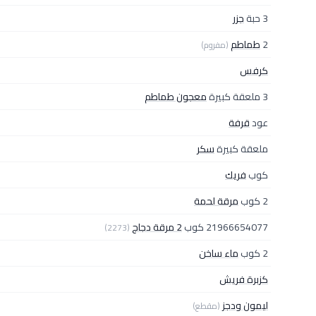
3 حبة
جزر
2
طماطم
(مفروم)
كرفس
3 ملعقة كبيرة
معجون طماطم
عود
قرفة
ملعقة كبيرة
سكر
كوب
فريك
2 كوب
مرقة لحمة
21966654077 كوب
2 مرقة دجاج
(2273)
2 كوب
ماء ساخن
كزبرة فريش
ليمون ودجز
(مقطع)