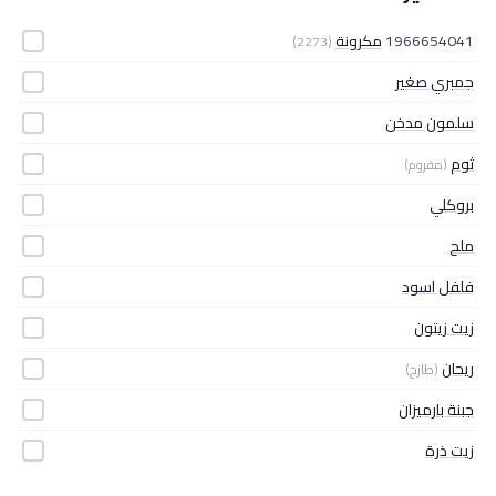
1966654041
مكرونة
(2273)
جمبري صغير
سلمون مدخن
ثوم
(مفروم)
بروكلي
ملح
فلفل اسود
زيت زيتون
ريحان
(طازج)
جبنة بارميزان
زيت ذرة