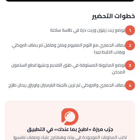
خطوات التحضير
يوضع زيت زيتون وزيت ذرة في طاسة ساخنة
1
يضاف الجمبري مع الثوم المفروم وملح وفلفل ثم يضاف البروكلي
2
ويقلب الخليط جيدا
توضع المكرونة المسلوقة في طبق التقديم وعليها قطع السلمون
3
المدخن
يضاف الجمبري والبروكلي ثم تزين بالجبنة البارميزان واوراق ريحان طازج
4
جرّب ميزة «اطبخ بما عندك» في التطبيق
اكتب المكونات الموجودة في بيتك وهنقترح عليك وصفات تناسبها