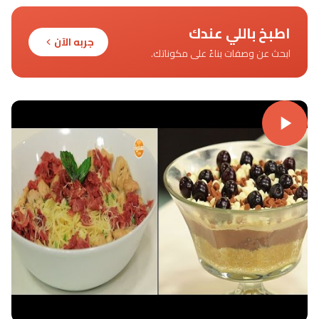
اطبخ باللي عندك
جربه الآن
ابحث عن وصفات بناءً على مكوناتك.