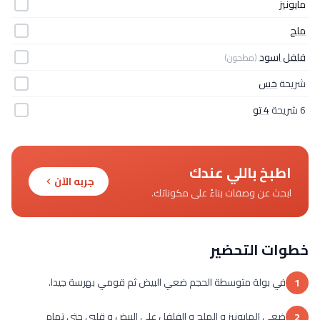
مايونيز
ملح
فلفل اسود
(مطحون)
شريحة
خس
6 شريحة
4 تو
اطبخ باللي عندك
جربه الآن
ابحث عن وصفات بناءً على مكوناتك.
خطوات التحضير
في بولة متوسطة الحجم ضعي البيض ثم قومي بهرسة جيدا.
1
ضعي المايونيز و الملح و الفلفل على البيض و قلبي حتى تمام
2