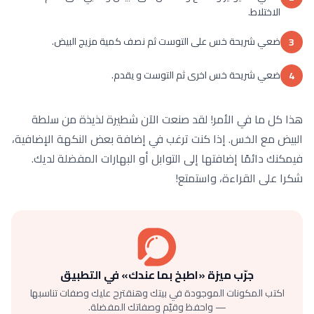
الاختلاط.
ضعي شريحة خس على التوست ثم نصف كمية مزيج البيض.
3
ضعي شريحة خس اخرى ثم التوست و يقدم.
4
هذا كل ما في الأمر! لقد صنعت الآن شطيرة لذيذة من سلطة
البيض مع الخس. إذا كنت ترغب في إضافة بعض النكهة الإضافية،
فيمكنك دائمًا إضافتها إلى التوابل أو البهارات المفضلة لديك.
شكرا على القراءة، واستمتع!
جرّب ميزة «اطبخ بما عندك» في التطبيق
اكتب المكونات الموجودة في بيتك وهنقترح عليك وصفات تناسبها
— واحفظ وقيّم وصفاتك المفضلة.