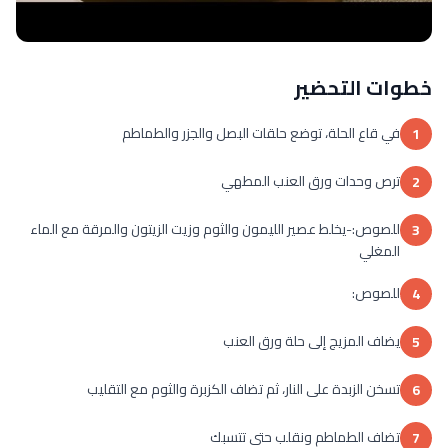
خطوات التحضير
في قاع الحلة، توضع حلقات البصل والجزر والطماطم
1
ترص وحدات ورق العنب المطهي
2
للصوص:-يخلط عصير الليمون والثوم وزيت الزيتون والمرقة مع الماء
3
المغلي
للصوص:
4
يضاف المزيج إلى حلة ورق العنب
5
تسخن الزبدة على النار، ثم تضاف الكزبرة والثوم مع التقليب
6
تضاف الطماطم ونقلب حتى تتسبك
7