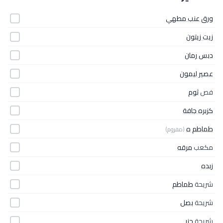
ورق عنب مطهي
زيت زيتون
دبس رمان
عصير ليمون
فص
ثوم
كزبره جافة
طماطم ه
(مفروم)
مكعب
مرقه
زبده
شريحة
طماطم
شريحة
بصل
شريحة
جزر