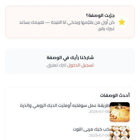
جرّبت الوصفة؟
⭐
كن أول من يقيّمها ويحكي لنا النتيجة — تقييمك يساعد
غيرك يقرر.
شاركنا رأيك في الوصفة
تسجيل الدخول
لترك تعليق.
أحدث الوصفات
طريقة عمل سوفليه أومليت الديك الرومي والذرة
2026-07-08
كب كيك مربى التوت
2026-07-08