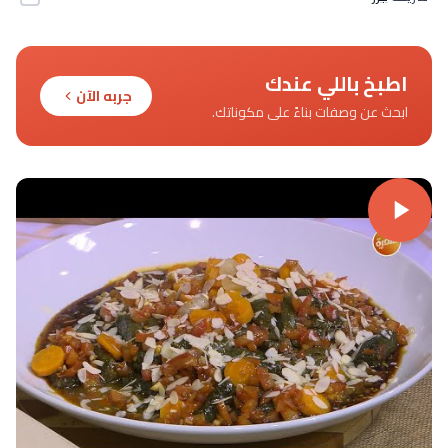
اطبخ باللي عندك
جربه الآن
ابحث عن وصفات بناءً على مكوناتك.