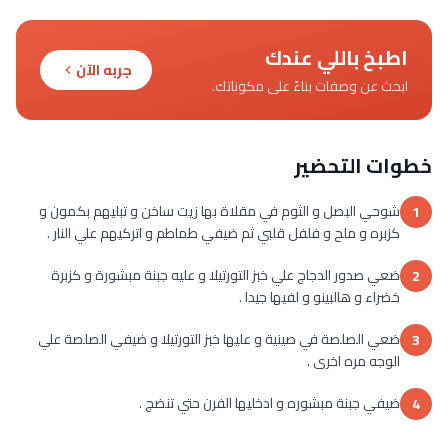
اطبخ باللي عندك
جربه الآن
ابحث عن وصفات بناءً على مكوناتك.
خطوات التحضير
شوحي البصل و الثوم في مقلاة بها زيت ساخن و تبليهم بكمون و
1
كزبره و ملح و فلفل قلبي ثم ضيفي طماطم و اتركيهم علي النار .
ضعي صدور الدجاج علي خبز التورتيلا و عليه جبنة مبشورة و كزبرة
2
خضراء و هالبينو و لفيها جيدا .
ضعي الصلصة في صينية و عليها خبز التورتيلا و ضيفي الصلصة علي
3
الوجه مره اخرى .
ضيفي جبنة مبشوره و ادخليها الفرن حتي تنضج .
4