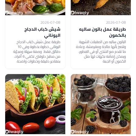
2026-07-08
2026-07-08
طريقة عمل باتون ساليه
شيش كباب الدجاج
بالكمون
اليوناني
الباتون ساليه من المقبلات الشهية
طريقة عمل شيش كباب الدجاج
وتتميز بأنها مالحة ومقرمشة، وعادة
اليوناني خطوة بخطوة وفي 10
ما تقدم مع الشاي أو في الفطور،
دقائق فقط. وصفة سهلة ومجرّبة
ويمكن إضافة نكهات لها مثل
من مطبخ دلوقتي تكفي 6 أفراد،
الكمون أو الجبنة
بمقادير دقيقة وخطوات واضحة.