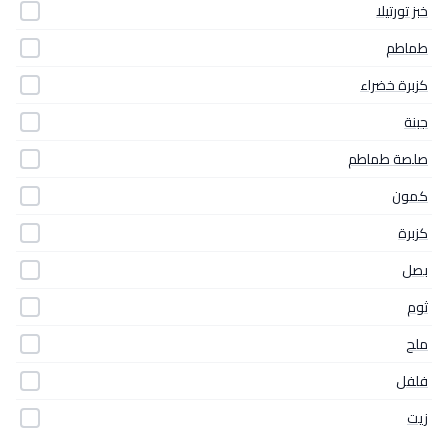
خبز تورتيلا
طماطم
كزبرة خضراء
جبنة
صلصة طماطم
كمون
كزبرة
بصل
ثوم
ملح
فلفل
زيت