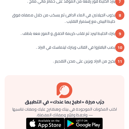
يبرد الخليط فور رفعه من الموقد على حمام مائي مثلج .
7
يذوب الجيلاتين في الماء الدافئ ثم يسكب من خلال مصفاه فوق
8
خليط البيض مع إستمرار التقليب .
يترك الخليط ليبرد ثم تقلب كريمة الخفق و الموز معه بلطف .
9
يصب البافاروا في القالب ويترك ليتماسك في البراد .
10
يخرج من البراد ويزين على صحن التقديم .
11
جرّب ميزة «اطبخ بما عندك» في التطبيق
اكتب المكونات الموجودة في بيتك وهنقترح عليك وصفات تناسبها
— واحفظ وقيّم وصفاتك المفضلة.