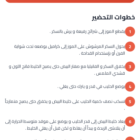
خطوات التحضير
يقطع الموز إلى شرائح رفيعة و يرش بالسكر .
1
يحول السكر المرشوش على الموز إلى كراميل بوضعه تحت شواية
2
الفرن أو بإستخدام القداحة .
يخفق السكر و الفانيليا مع صفار البيض حتى يصبح الخليط فاتح اللون و
3
قشدي الملمس .
يوضع الحليب في قدر و يترك حتى يغلي .
4
تسكب نصف كمية الحليب على خليط البيض و يخفق حتى يصبح متمازجاً
5
.
يعاد خليط البيض إلى قدر الحليب و يوضع على موقد متوسط الحرارة إلى
6
أن يتلاشى الزبدة و يبدأ أن يغلظ و لكن قبل أن يغلي الخليط .