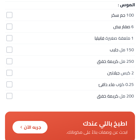
الموس :
100
جم سكر
6
صفار بيض
1 ملعقة صغيرة
فانيليا
150 مل
حليب
250 مل
كريمة خفق
2 كيس
جيلاتين
0.25 كوب
ماء دافئ
200 مل
كريمة خفق
اطبخ باللي عندك
جربه الآن
ابحث عن وصفات بناءً على مكوناتك.