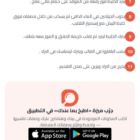
يبرد الخليط فور رفعه من الموقد على حمام مائي مثلج .
7
يذوب الجيلاتين في الماء الدافئ ثم يسكب من خلال مصفاه فوق
8
خليط البيض مع إستمرار التقليب .
يترك الخليط ليبرد ثم تقلب كريمة الخفق و الموز معه بلطف .
9
يصب البافاروا في القالب ويترك ليتماسك في البراد .
10
يخرج من البراد ويزين على صحن التقديم .
11
جرّب ميزة «اطبخ بما عندك» في التطبيق
اكتب المكونات الموجودة في بيتك وهنقترح عليك وصفات تناسبها
— واحفظ وقيّم وصفاتك المفضلة.