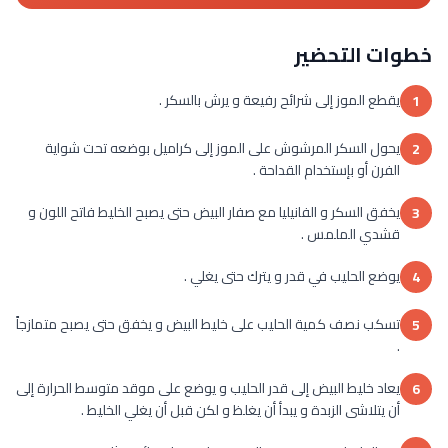
خطوات التحضير
يقطع الموز إلى شرائح رفيعة و يرش بالسكر .
1
يحول السكر المرشوش على الموز إلى كراميل بوضعه تحت شواية
2
الفرن أو بإستخدام القداحة .
يخفق السكر و الفانيليا مع صفار البيض حتى يصبح الخليط فاتح اللون و
3
قشدي الملمس .
يوضع الحليب في قدر و يترك حتى يغلي .
4
تسكب نصف كمية الحليب على خليط البيض و يخفق حتى يصبح متمازجاً
5
.
يعاد خليط البيض إلى قدر الحليب و يوضع على موقد متوسط الحرارة إلى
6
أن يتلاشى الزبدة و يبدأ أن يغلظ و لكن قبل أن يغلي الخليط .