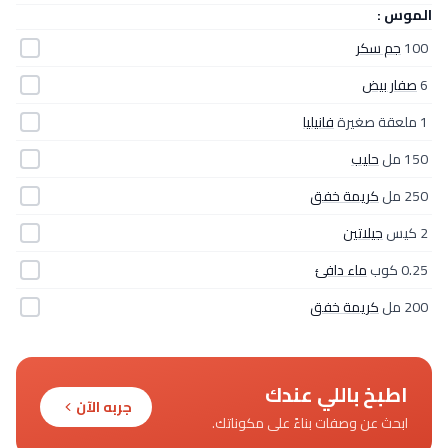
الموس :
100
جم سكر
6
صفار بيض
1 ملعقة صغيرة
فانيليا
150 مل
حليب
250 مل
كريمة خفق
2 كيس
جيلاتين
0.25 كوب
ماء دافئ
200 مل
كريمة خفق
اطبخ باللي عندك
جربه الآن
ابحث عن وصفات بناءً على مكوناتك.