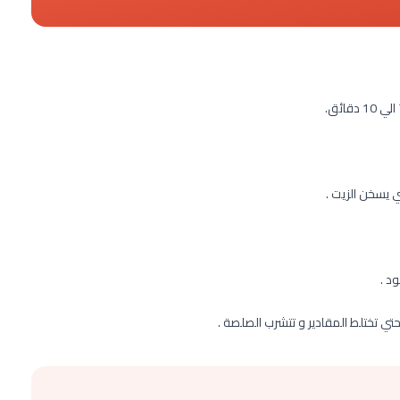
ي يسخن الزيت .
د .
تي تختلط المقادير و تتشرب الصلصة .