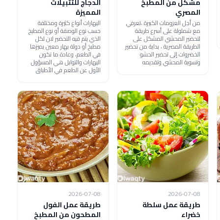
مشكل من المطبخ
الدجاج للتتبيلات
المصري
المميزة
من أجل العزومات الكبيرة ،تعرفي
البهارات أنواع كثيرة ومختلفة
مع شملولة على أسرع طريقة
حسب نوع الوصفة أو نوع المطبخ
لتحضير المحشي المشكل على
الذي يتم فيه التحضير لان لكل
الطريقة المصرية ، بداية من تحضير
مطبخ أو دولة بهار معين يميزها
الخضروات إلى تحضير الحشو
في الطعم، وعادة ما تكون
وتسوية المحشي وتقديمه
البهارات والتوابل هي المسؤول
الأول عن الطعم في الأطباق
2026-07-08
2026-07-08
طريقة عمل سلطة
طريقة عمل الفول
خضراء
المطحون من المطبخ