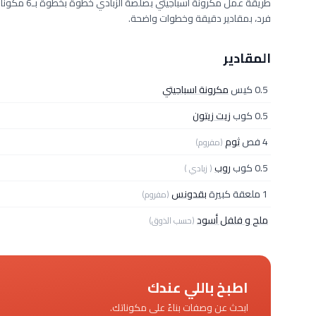
فرد، بمقادير دقيقة وخطوات واضحة.
المقادير
0.5 كيس
مكرونة اسباجيتي
0.5 كوب
زيت زيتون
4 فص
ثوم
(مفروم)
0.5 كوب
روب
( زبادي )
1 ملعقة كبيرة
بقدونس
(مفروم)
ملح و فلفل أسود
(حسب الذوق)
اطبخ باللي عندك
ابحث عن وصفات بناءً على مكوناتك.