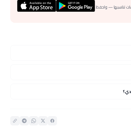
ات تناسبها — واحفظ
دي؟