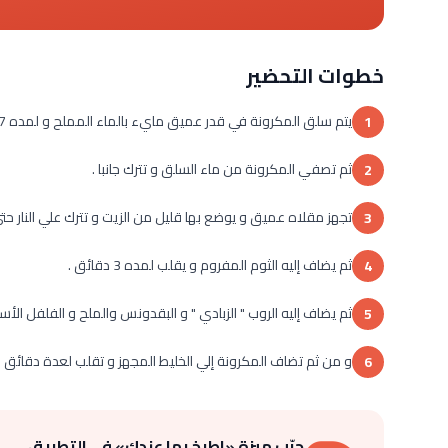
خطوات التحضير
يتم سلق المكرونة في قدر عميق مايء بالماء المملح و لمده 7 الي 10 دقائق.
1
ثم تصفي المكرونة من ماء السلق و تترك جانبا .
2
تجهز مقلاه عميق و يوضع بها قليل من الزيت و تترك علي النار حت
3
ثم يضاف إليه الثوم المفروم و يقلب لمده 3 دقائق .
4
ثم يضاف إليه الروب " الزبادي " و البقدونس والملح و الفلفل الأسو
5
و من ثم تضاف المكرونة إلي الخليط المجهز و تقلب لعدة دقائق ح
6
جرّب ميزة «اطبخ بما عندك» في التطبيق