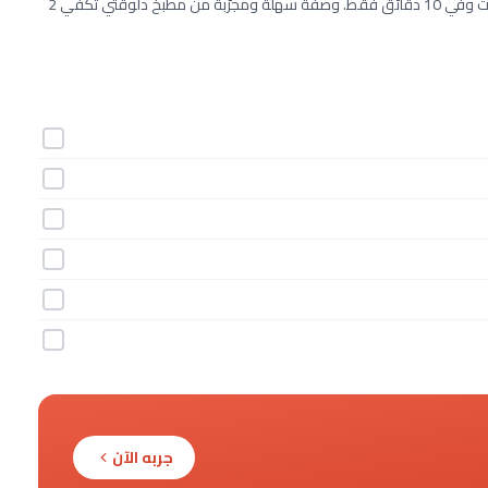
طريقة عمل مكرونة اسباجيتي بصلصة الزبادي خطوة بخطوة بـ6 مكونات وفي 10 دقائق فقط. وصفة سهلة ومجرّبة من مطبخ دلوقتي تكفي 2
جربه الآن