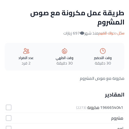
طريقة عمل مكرونة مع صوص
المشروم
منذ شهر
697 زيارات
سجّل دخولك للتقييم
وقت التحضير
وقت الطهي
عدد الافراد
30 دقيقة
30 دقيقة
2 فرد
مكرونة مع صوص المشروم
المقادير
1966654041
مكرونة
(2273)
مشروم
ثوم