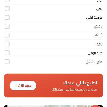
بصل
كريمة لباني
دقيق
أعشاب
زبدة
جبنة رومي
ملح – فلفل
اطبخ باللي عندك
جربه الآن
ابحث عن وصفات بناءً على مكوناتك.