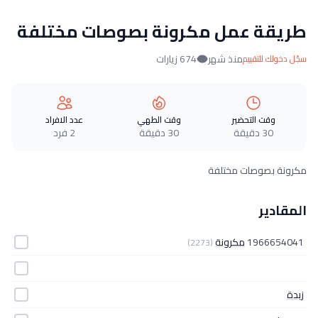
طريقة عمل مكرونة بصوصات مختلفة
منذ شهر
674 زيارات
سجّل دخولك للتقييم
وقت التحضير
وقت الطهي
عدد الافراد
30 دقيقة
30 دقيقة
2 فرد
مكرونة بصوصات مختلفة
المقادير
1966654041
مكرونة
(2273)
زبدة