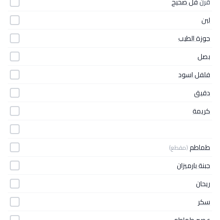
قرن
فل صحيح
لبن
جوزة الطيب
بصل
فلفل اسود
دقيق
كريمة
طماطم
(مقطع)
جبنة بارميزان
ريحان
سكر