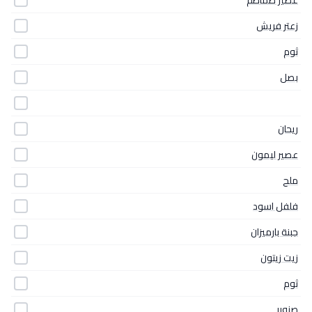
عصير طماطم
زعتر فريش
ثوم
بصل
ريحان
عصير ليمون
ملح
فلفل اسود
جبنة بارميزان
زيت زيتون
ثوم
صنوبر