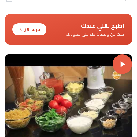
اطبخ باللي عندك
جربه الآن
ابحث عن وصفات بناءً على مكوناتك.