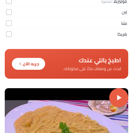
موتزاريلا
(مبشور)
لبن
نشا
بابريكا
اطبخ باللي عندك
جربه الآن
ابحث عن وصفات بناءً على مكوناتك.