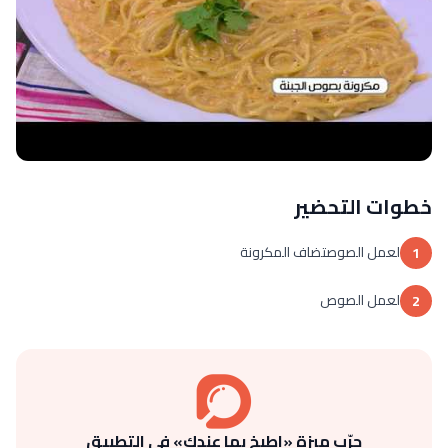
خطوات التحضير
لعمل الصوصتضاف المكرونة
1
لعمل الصوص
2
جرّب ميزة «اطبخ بما عندك» في التطبيق