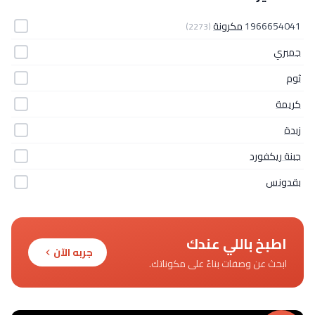
1966654041
مكرونة
(2273)
جمبري
ثوم
كريمة
زبدة
جبنة ريكفورد
بقدونس
اطبخ باللي عندك
جربه الآن
ابحث عن وصفات بناءً على مكوناتك.