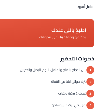
فلفل أسود
اطبخ باللي عندك
ابحث عن وصفات بناءً على مكوناتك.
خطوات التحضير
يتبل الدجاج بالملح والفلفل، الثوم، البصل والجنزبيل
1
تترك حوالي ليلة في التتبيلة
2
تضاف 2 بيضة ونقلب
3
تقلى في زيت غزير وساخن
4