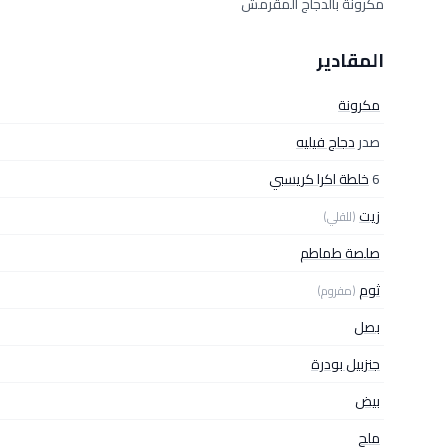
مكرونة بالدجاج المقرمش
المقادير
مكرونة
صدر
دجاج فيليه
6
خلطة اكرا كريسبي
زيت
(للقلي)
صلصة طماطم
ثوم
(مفروم)
بصل
جنزبيل بودرة
بيض
ملح