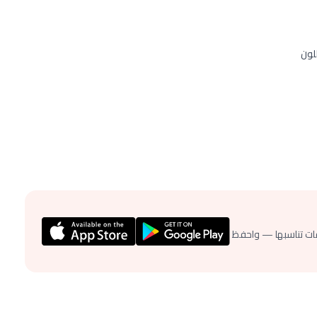
لون
ات تناسبها — واحفظ