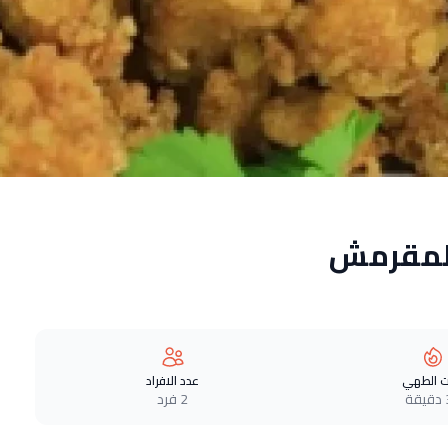
المقرمش
 الطهي
عدد الافراد
ة
2 فرد