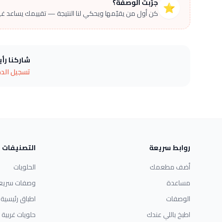
جرّبت الوصفة؟
⭐
كن أول من يقيّمها ويحكي لنا النتيجة — تقييمك يساعد غير
شاركنا رأ
تسجيل الد
روابط سريعة
التصنيفات
أضف مطعمك
الحلويات
مساعدة
وصفات سريع
الوصفات
اطباق رئيسية
اطبخ باللي عندك
حلويات غربية