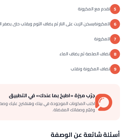
تقدم مع المكرونة
5
للمكرونةيسخن الزيت على النار ثم يضاف الثوم ويقلب حتى يصفر ال
6
للمكرونة
7
تضاف الصلصة ثم يضاف الماء
8
تضاف المكرونة ونقلب
9
جرّب ميزة «اطبخ بما عندك» في التطبيق
اكتب المكونات الموجودة في بيتك وهنقترح عليك وصف
وقيّم وصفاتك المفضلة.
أسئلة شائعة عن الوصفة