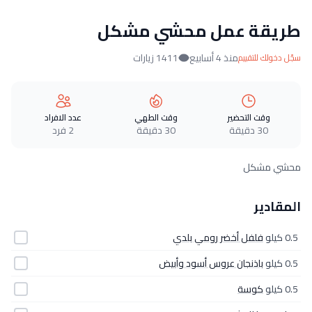
طريقة عمل محشي مشكل
منذ 4 أسابيع
1411 زيارات
سجّل دخولك للتقييم
وقت التحضير
وقت الطهي
عدد الافراد
30 دقيقة
30 دقيقة
2 فرد
محشي مشكل
المقادير
0.5 كيلو
فلفل أخضر رومي بلدي
0.5 كيلو
باذنجان عروس أسود وأبيض
0.5 كيلو
كوسة