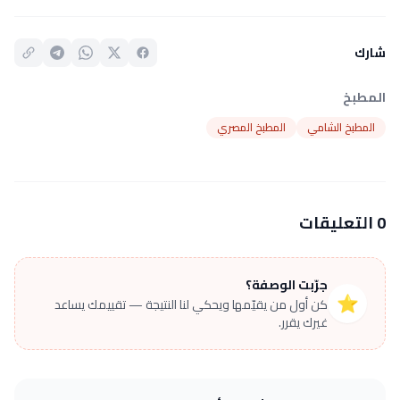
شارك
المطبخ
المطبخ الشامي
المطبخ المصري
0 التعليقات
جرّبت الوصفة؟
⭐
كن أول من يقيّمها ويحكي لنا النتيجة — تقييمك يساعد
غيرك يقرر.