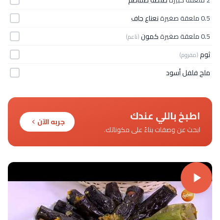
0.5 ملعقة صغيرة
نعناع جاف
0.5 ملعقة صغيرة
كمون
(ناعم)
ثوم
(مفروم)
ملح فلفل أسود
اطبخ باللي عندك
جربه الآن
ابحث عن وصفات بناءً على مكوناتك.