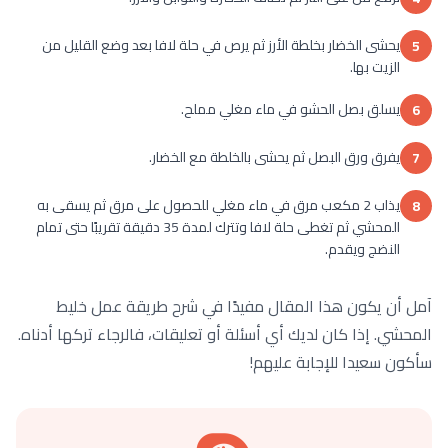
يحشى الخضار بخلطة الأرز ثم يرص في حلة لافا بعد وضع القليل من
5
الزيت بها.
يسلق بصل الحشو في ماء مغلي مملح.
6
يفرق ورق البصل ثم يحشى بالخلطة مع الخضار.
7
يذاب 2 مكعب مرق في ماء مغلي للحصول على مرق ثم يسقى به
8
المحشي ثم تغطى حلة لافا وتترك لمدة 35 دقيقة تقريبًا حتى تمام
النضج ويقدم.
آمل أن يكون هذا المقال مفيدًا في شرح طريقة عمل خليط
المحشي. إذا كان لديك أي أسئلة أو تعليقات، فالرجاء تركها أدناه.
سأكون سعيدا للإجابة عليهم!