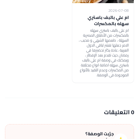
2026-07-08
ام علي بالبف باستري
سهله بالمكسرات
ام علي بالبف باستري سهله
بالمكسرات من الأطباق المصرية
السهلة ، طعمها الشهي و محبب ،
الامر جعلها تنتشر لباقي الدول
العربية ،عادة يكثر تحضيرها في
رمضان حيث تقدم بعد الإفطار ،
ويمكنك في وصفة ام علي بالبف
باستري سهله اضافة انواع مختلفة
من المكسرات وعدم التقيد بالأنواع
الموجودة في الوصفة.
0 التعليقات
جرّبت الوصفة؟