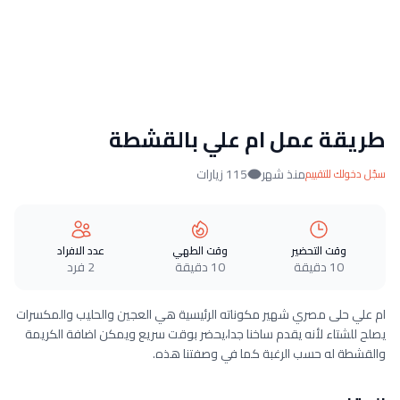
طريقة عمل ام علي بالقشطة
منذ شهر
115 زيارات
سجّل دخولك للتقييم
وقت التحضير
وقت الطهي
عدد الافراد
10 دقيقة
10 دقيقة
2 فرد
ام علي حلى مصري شهير مكوناته الرئيسية هي العجين والحليب والمكسرات
يصلح للشتاء لأنه يقدم ساخنا جدا،يحضر بوقت سريع ويمكن اضافة الكريمة
والقشطة له حسب الرغبة كما في وصفتنا هذه.