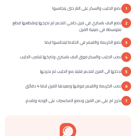
نضع الحليب والسكر على النار حتى يتجانسوا
1
نضع البف باستري في فرن حامي لتتحمر ثم نخرجها ونقطعها قطع
2
متوسطة في صينية الفرن
نضع الكريمة والقيمر في الخلاط ليتجانسوا ايضا
3
نصب الحليب والسكر فوق البف باستري ونتركها تتشرب الحليب
4
ندخلها الى الفرن لتتحمر قليلا مع الحليب ثم نخرجها
5
نصب الكريمة والقيمر فوقها ونعيدها للفرن ايضا 4 دقائق
6
نخرج ام علي من الفرن ونضع المكسرات على الوجه وتقدم.
7