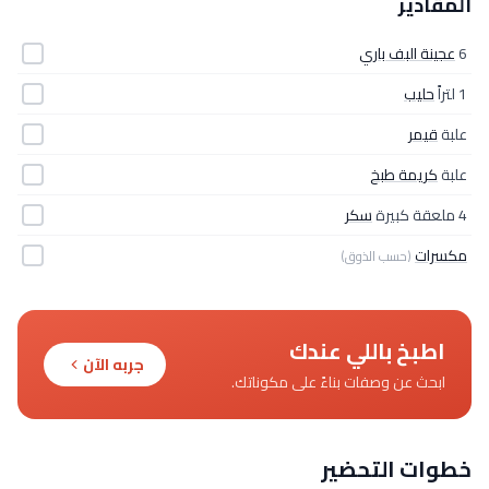
المقادير
6
عجينة البف باري
1 لتراً
حليب
علبة
قيمر
علبة
كريمة طبخ
4 ملعقة كبيرة
سكر
مكسرات
(حسب الذوق)
اطبخ باللي عندك
جربه الآن
ابحث عن وصفات بناءً على مكوناتك.
خطوات التحضير