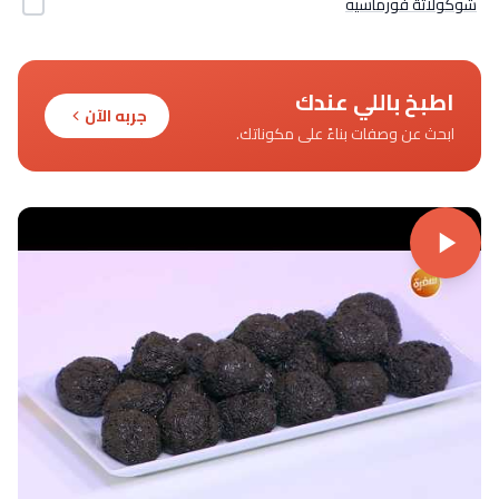
شوكولاتة فورماسيه
اطبخ باللي عندك
جربه الآن
ابحث عن وصفات بناءً على مكوناتك.