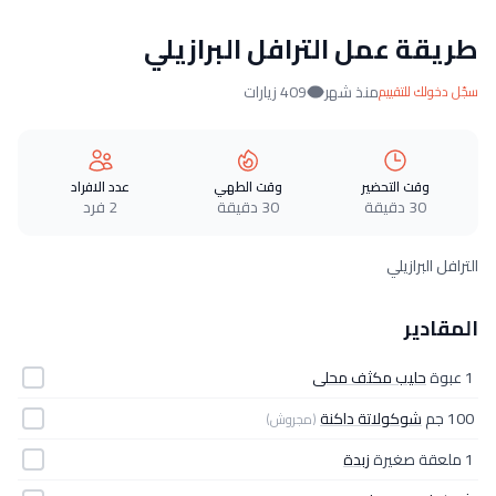
طريقة عمل الترافل البرازيلي
منذ شهر
409 زيارات
سجّل دخولك للتقييم
وقت التحضير
وقت الطهي
عدد الافراد
30 دقيقة
30 دقيقة
2 فرد
الترافل البرازيلي
المقادير
1 عبوة
حليب مكثف محلى
100 جم
شوكولاتة داكنة
(مجروش)
1 ملعقة صغيرة
زبدة