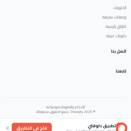
الحلويات
وصفات سريعة
اطباق رئيسية
حلويات غربية
اتصل بنا
تابعنا
الأحكام والشروط
خصوصية
عنا
© 2026 Dlwaqty. جميع الحقوق محفوظة.
Powered by
GAIT
تطبيق دلوقتي
فتح في التطبيق
وصفات ومنيوهات المطاعم في جيبك