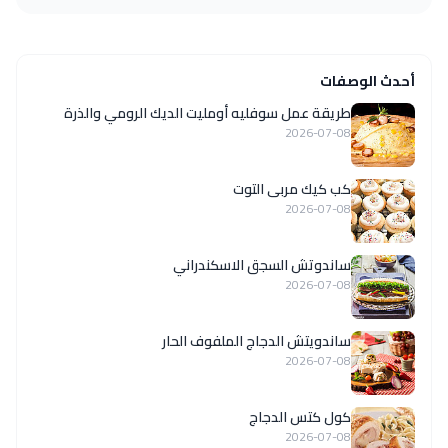
أحدث الوصفات
طريقة عمل سوفليه أومليت الديك الرومي والذرة
2026-07-08
كب كيك مربى التوت
2026-07-08
ساندوتش السجق الاسكندراني
2026-07-08
ساندويتش الدجاج الملفوف الحار
2026-07-08
كول كتس الدجاج
2026-07-08