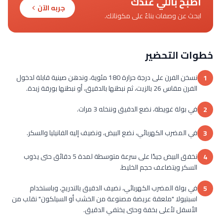
اطبخ باللي عندك
جربه الآن
ابحث عن وصفات بناءً على مكوناتك.
خطوات التحضير
نسخن الفرن على درجة حرارة 180 مئوية، وندهن صينية قابلة لدخول
1
الفرن مقاس 26 بالزيت، ثم نبطنها بالدقيق، أو نبطنها بورقة زبدة.
في بولة غويطة، نضع الدقيق وننخله 3 مرات.
2
في المضرب الكهربائي، نضع البيض، ونضيف إليه الفانيليا والسكر.
3
نخفق البيض جيدًا على سرعة متوسطة لمدة 5 دقائق حتى يذوب
4
السكر ويتضاعف حجم الخليط.
في بولة المضرب الكهربائي، نضيف الدقيق بالتدريج، وباستخدام
5
اسبتيولا "ملعقة عريضة مصنوعة من الخشب أو السيلكون" نقلب من
الأسفل لأعلى بخفة وحتى يختفي الدقيق.