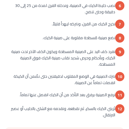
نصب خليط الكيك في الصينية، وندخله الفرن لمدة من 25 إلى 30
6
دقيقة وحتى تنضج.
نخرج الكيك من الفرن، ونتركه ليهدأ قليلاً.
7
نضع صينية مُسطحة مقلوبة على صينية الكيك.
8
نفرد كف اليد على الصينية المسطحة ويكون الكف الآخر تحت صينية
9
الكيك، وبأحكام وحرص شديد نقلب صينية الكيك فوق الصينية
المسطحة.
نترك الصينية في الوضع المقلوب لدقيقتين حتى نضّمن أن الكيكة
10
انفصلت تماماً عن الصيينة.
نرفع الصينية برفق بعد التأكد من أن الكيك انفصل عنها تماماً.
11
نُزيني الكيك بالسكر، ثم نقطعه، ونقدمه مع الشاي بالحليب أو عصير
12
البرتقال.