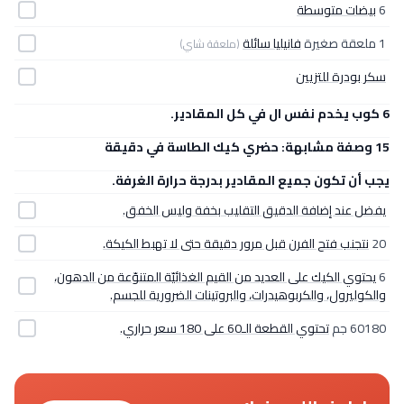
6
بيضات متوسطة
1 ملعقة صغيرة
فانيليا سائلة
(ملعقة شاي)
سكر بودرة للتزيين
6 كوب يخدم نفس ال في كل المقادير.
15 وصفة مشابهة: حضري كيك الطاسة في دقيقة
يجب أن تكون جميع المقادير بدرجة حرارة الغرفة.
يفضل عند إضافة الدقيق التقليب بخفة وليس الخفق.
20
نتجنب فتح الفرن قبل مرور دقيقة حتى لا تهبط الكيكة.
6
يحتوي الكيك على العديد من القيم الغذائيّة المتنوّعة من الدهون،
والكوليرول، والكربوهيدرات، والبروتينات الضرورية للجسم.
60180 جم
تحتوي القطعة الـ60 على 180 سعر حراري.