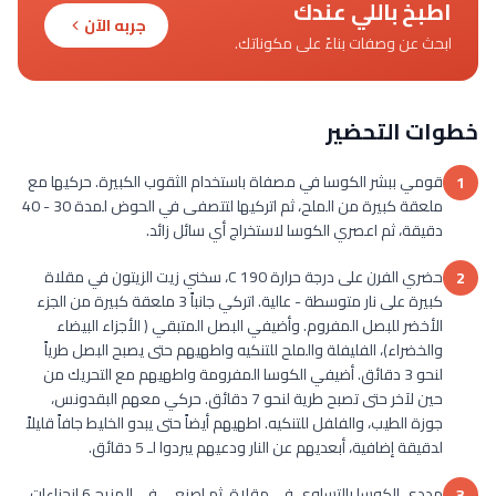
اطبخ باللي عندك
جربه الآن
ابحث عن وصفات بناءً على مكوناتك.
خطوات التحضير
قومي ببشر الكوسا في مصفاة باستخدام الثقوب الكبيرة. حركيها مع
1
ملعقة كبيرة من الملح، ثم اتركيها لتتصفى في الحوض لمدة 30 - 40
دقيقة، ثم اعصري الكوسا لاستخراج أي سائل زائد.
حضري الفرن على درجة حرارة 190 C، سخني زيت الزيتون في مقلاة
2
كبيرة على نار متوسطة - عالية. اتركي جانباً 3 ملعقة كبيرة من الجزء
الأخضر للبصل المفروم. وأضيفي البصل المتبقي ( الأجزاء البيضاء
والخضراء)، الفليفلة والملح للتنكيه واطهيهم حتى يصبح البصل طرياً
لنحو 3 دقائق. أضيفي الكوسا المفرومة واطهيهم مع التحريك من
حين لآخر حتى تصبح طرية لنحو 7 دقائق. حركي معهم البقدونس،
جوزة الطيب، والفلفل للتنكيه. اطهيهم أيضاً حتى يبدو الخليط جافاً قليلاً
لدقيقة إضافية، أبعديهم عن النار ودعيهم يبردوا لـ 5 دقائق.
مددي الكوسا بالتساوي في مقلاة. ثم اصنعي في المزيج 6 انحناءات
3