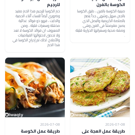
الكوسة بالفرن
للرجيم
صينية الكوسة بالفرن ، طبق الكوسا
خبز الكوسا للرجيم هذا الخبز مفيد
بالجبن سهل وشهي جداً يتميز
وضروري أيضاً للنساء أثناء الحمية
بالصلصة الكريمية والبصل الذي
والدايت ، فهو ذو فوائد غذائية
يصبح مقرمشاً في الفرن وهي
مذهلة وسعرات قليلة ، ومن
وصفة صحية وسعراتها الحرارية قليلة
المعروف ان فوائد الكوسة لا تعد
.
ولا تحصى لاحتوائها الفيتامينات
والأملاح، لذلك تم إدراج الكوسا في
هذا الخبز.
2026-07-08
2026-07-08
طريقة عمل العجة على
طريقة عمل الكوسة