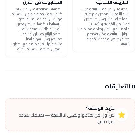
الطريقة اللبنانية
المطبوخة فى الفرن
العجة على الطريقة اللبنانية و هي
الكوسة المطبوخة فى الفرن ، إذا
تشبه الأومليت ويمكن طهيها في
كنتم تتبعون حمية وتحبون الإنشيلادا
المقلاة أو الفرن وهي عبارة عن
فها هي الوصفة المثالية لكم؛
فطائر من الكوسة والأعشاب
الإنشيلادا بالكوسا بدلاً من عجين
والخضار مع البيض وخلطة مميزة من
التورتيلا وبذلك تستمتعون بنفس
التوابل اللبنانية ويمكن تقديمها
الطعم الرائع دون أن تفسدوا
كطبق جانبي أو وحدها كوجبة
حميتكم وهي سهلة أيضاً
رئيسية .
وستحبونها للغاية خاصة مع المذاق
الشهي لصلصة الإنشيلادا الحارّة .
0 التعليقات
جرّبت الوصفة؟
⭐
كن أول من يقيّمها ويحكي لنا النتيجة — تقييمك يساعد
غيرك يقرر.