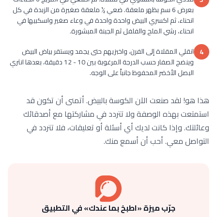
بعرض 6 سم بظهر ملعقة. ضعي ½ ملعقة صغيرة من الزبدة في كل
انحناء، ثم اكسري البيض واحدة واحدة في وعاء صغير واسكبيها في
انحناء، رشي الملح والفلفل ثم الجبنة المبشورة.
انقلي المقلاة إلى الفرن، واخبزيهم حتى يجمد ويستقر بياض البيض
4
وينضج الصفار حسب الدرجة المرغوبة بين 10 - 12 دقيقة، بعدها انثري
البصل الأخضر المحفوظ جانباً على الوجه.
هذا هو! لقد صنعت الآن الكوسة بالبيض. أتمنى أن تكون قد
استمتعت بهذه الوصفة ولا تتردد في مشاركتها مع أصدقائك
وعائلتك. وإذا كانت لديك أي أسئلة أو تعليقات، فلا تتردد في
التواصل معي. أحب أن أسمع منك.
جرّب ميزة «اطبخ بما عندك» في التطبيق