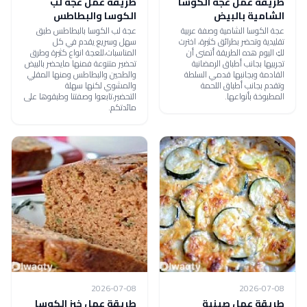
طريقة عمل عجة الكوسا
طريقة عمل عجة لب
الشامية بالبيض
الكوسا والبطاطس
عجة الكوسا الشامية وصفة عربية
عجة لب الكوسا بالبطاطس طبق
تقليدية وتحضر بطرائق كثيرة، اخترت
سهل وسريع يقدم في كل
لكِ اليوم هده الطريقة أتمنى أن
المناسبات،للعجة انواع كثيرة وطرق
تجربيها بجانب أطباق الرمضانية
تحضير متنوعة فمنها مايحضر بالبيض
القادمة وبجانبها قدمي السلطة
والطحين والبطاطس ومنها المقلي
وتقدم بجانب أطباق اللحمة
والمشوي لكنها سهلة
المطبوخة بأنواعها.
التحضير،تابعوا وصفتنا وطبقوها على
مائدتكم.
2026-07-08
2026-07-08
طريقة عمل صينية
طريقة عمل خبز الكوسا