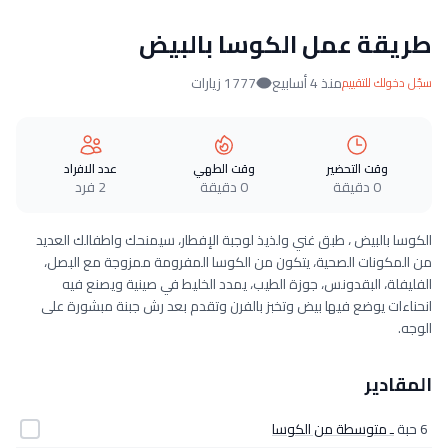
طريقة عمل الكوسا بالبيض
منذ 4 أسابيع
1777 زيارات
سجّل دخولك للتقييم
وقت التحضير
وقت الطهي
عدد الافراد
0 دقيقة
0 دقيقة
2 فرد
الكوسا بالبيض ، طبق غني ولذيذ لوجبة الإفطار، سيمنحك واطفالك العديد
من المكونات الصحية، يتكون من الكوسا المفرومة ممزوجة مع البصل،
الفليفلة، البقدونس، جوزة الطيب، يمدد الخليط في صينية ويصنع فيه
انحناءات يوضع فيها بيض وتخبز بالفرن وتقدم بعد رش جبنة مبشورة على
الوجه.
المقادير
6 حبة
ـ متوسطة من الكوسا