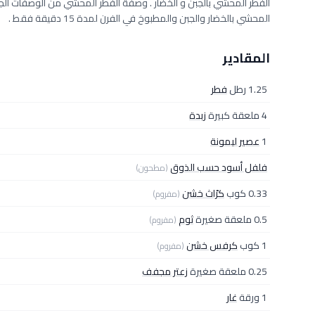
الفطر المحشي بالجبن و الخضار . وصفة الفطر المحشي من الوصفات الجدي
المحشي بالخضار والجبن والمطبوخ في الفرن لمدة 15 دقيقة فقط .
المقادير
1.25 رطل
فطر
4 ملعقة كبيرة
زبدة
1
عصير ليمونة
فلفل أسود حسب الذوق
(مطحون)
0.33 كوب
كرّاث خشن
(مفروم)
0.5 ملعقة صغيرة
ثوم
(مفروم)
1 كوب
كرفس خشن
(مفروم)
0.25 ملعقة صغيرة
زعتر مجفف
1 ورقة
غار