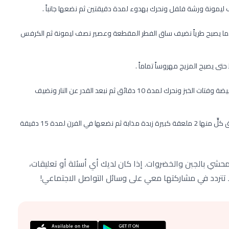
م وعندما يصبح طرياً نضيف ساق الفطر المقطعة وعصير نصف ليمونة ثم الكرفس
ى يصبح المزيج مهروساً تماماً .
نعيد المزيج للقدر ونحرك من حين لآخر لمدة 5 دقائق ثم نضيف البيضة وفتات الخبز ونحرك لمدة 10 دقائق ثم نبعد القدر عن النار ونضيف
نوزع الحشوة على قطع الفطر ونرتبها على صينية الفرن ونضع فوق كلٍّ منها 2 ملعقة كبيرة زبدة مذابة ثم نضعها في الفرن لمدة 15 دقيقة
شي بالجبن والخضروات. إذا كان لديك أي أسئلة أو تعليقات،
 لا تتردد في مشاركتها معي على وسائل التواصل الاجتماعي!