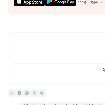
ات تناسبها — واحفظ
؟