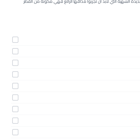
دة الشهية التي لابد أن تجربوا مذاقها الرائع فهي مكونة من الفطر