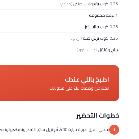
0.25 كوب
بقدونس خشن
(مفروم)
1
بيضة مخفوقة
0.25 كوب
فتات خبز
0.25 كوب
برش جبنة
(أي نوع)
ملح وفلفل
(حسب الذوق)
اطبخ باللي عندك
ابحث عن وصفات بناءً على مكوناتك.
خطوات التحضير
نحمي الفرن لدرجة حرارة 400، ثم نزيل ساق الفطر ونقطعها ونضعها جانباً .
1