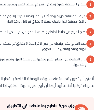
نسخن 1 ملعقة كبيرة زبدة في قدر ثم نضيف الفطر وعصرة نصف ليمونة ورشة فلفل ونحرك بهدوء لمدة دقيقتين ثم نضعها جانباً .
2
نضيف 1 ملعقة كبيرة زبدة أخرى للقدر ونضع الكراث والثو
3
والزعتر وورقة الغار ونحرك لمدة 5 دقائق ثم نزيل ورقة الغار .
نضع المزيج في خلاط الطعام ونضيف البقدونس ثم نشغل الخلاط حت
4
5
الجبنة وملح وفلفل حسب الذوق .
6
ونقدمها .
أتمنى أن تكون قد استمتعت بهذه الوصفة الخاصة بالفطر المح
فالرجاء تركها أدناه. أود أيضًا أن أرى صورك لهذا الطبق، لذا
جرّب ميزة «اطبخ بما عندك» في التطبيق