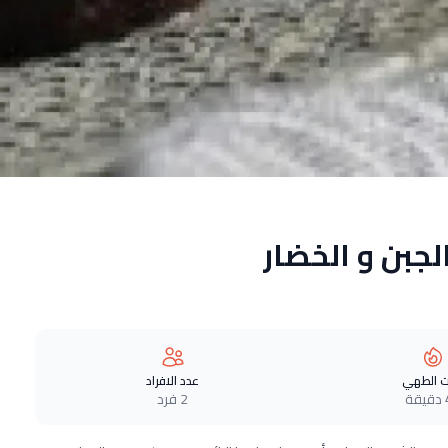
جبن و الخضار
 الطهي
عدد الافراد
ة
2 فرد