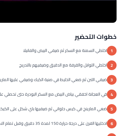
خطوات التحضير
اخلطي السمنة مع السكر ثم ضيفي البيض والفانيلا
1
اخلطي التوابل والقرفة مع الدقيق وضيفيهم بالتدريج
2
ضيفي اللبن ثم ضعي الخليط في صنية الكيك وضيفي عليها الماري
3
في العجانة اخفقي بياض البيض مع السكر البودرة حتى تحصلي عل
4
ضعي المارينج في كيس حلواني ثم ضيفيها باي شكل على الكيك
5
ادخليها الفرن على درجة حرارة 150 لمدة 35 دقيق وقبل تمام النضج رشي الوجه رشة من جوز الهند واتركيها لتنضج
6