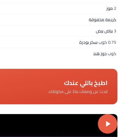
2
موز
كريمة مخفوقة
3
بياض بيض
0.75 كوب
سكر بودرة
كوب
جوز هند
اطبخ باللي عندك
ابحث عن وصفات بناءً على مكوناتك.