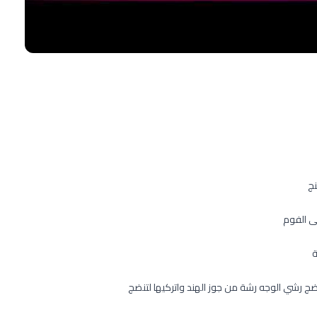
نج
ى الفوم
ة