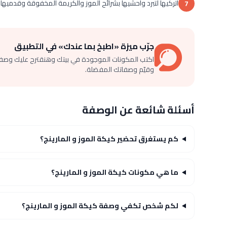
اتركيها لتبرد واحشيها بشرائح الموز والكريمة المخفوقة وقدميها
7
جرّب ميزة «اطبخ بما عندك» في التطبيق
اكتب المكونات الموجودة في بيتك وهنقترح عليك وصف
وقيّم وصفاتك المفضلة.
أسئلة شائعة عن الوصفة
كم يستغرق تحضير كيكة الموز و المارينج؟
ما هي مكونات كيكة الموز و المارينج؟
لكم شخص تكفي وصفة كيكة الموز و المارينج؟