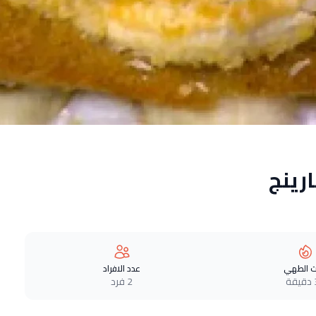
رينج
 الطهي
عدد الافراد
ة
2 فرد