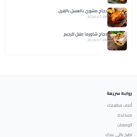
دجاج مشوي بالعسل بالفرن
2026-07-08
دجاج شاورما متبل للرجيم
2026-07-08
روابط سريعة
أضف مطعمك
مساعدة
الوصفات
اطبخ باللي عندك