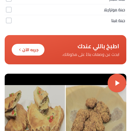
جبنة موتزاريلا
جبنة فيتا
اطبخ باللي عندك
جربه الآن
ابحث عن وصفات بناءً على مكوناتك.