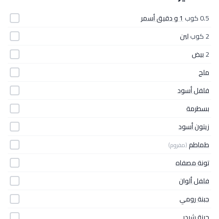
0.5 كوب
1 و دقيق أسمر
2 كوب
لبن
2
بيض
ملح
فلفل أسود
بسطرمة
زيتون أسود
طماطم
(مفروم)
تونة مصفاه
فلفل ألوان
جبنة رومي
جبنة شيدر