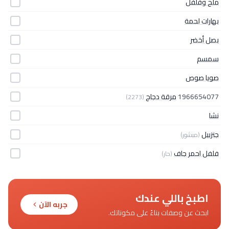
ملح وفلفل
بهارات لحمة
بصل أخضر
سمسم
صويا صوص
1966654077
مرقة دجاج
(2273)
نشا
جنزبيل
(مبشور)
فلفل احمر جاف
(حار)
اطبخ باللي عندك
جربه الآن
ابحث عن وصفات بناءً على مكوناتك.