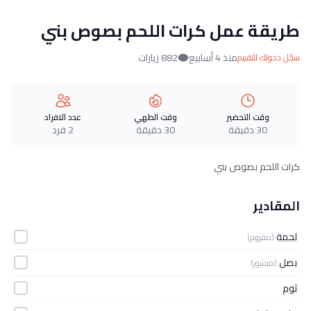
طريقة عمل كرات اللحم بصوص بني
منذ 4 أسابيع
882 زيارات
سجّل دخولك للتقييم
وقت التحضير
وقت الطهي
عدد الافراد
30 دقيقة
30 دقيقة
2 فرد
كرات اللحم بصوص بني
المقادير
لحمة
(مفروم)
بصل
(مبشور)
ثوم