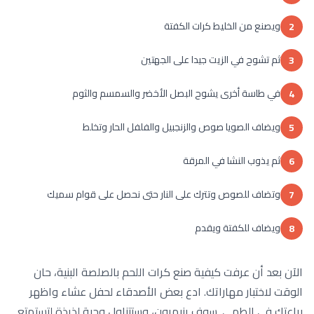
ويصنع من الخليط كرات الكفتة
2
ثم تشوح في الزيت جيدا على الجهتين
3
في طاسة أخرى يشوح البصل الأخضر والسمسم والثوم
4
ويضاف الصويا صوص والزنجبيل والفلفل الحار وتخلط
5
ثم يذوب النشا في المرقة
6
وتضاف للصوص وتترك على النار حتى نحصل على قوام سميك
7
ويضاف للكفتة ويقدم
8
الآن بعد أن عرفت كيفية صنع كرات اللحم بالصلصة البنية، حان
الوقت لاختبار مهاراتك. ادع بعض الأصدقاء لحفل عشاء واظهر
براعتك في الطهي. سوف ينبهرون، وستتناول وجبة لذيذة لتستمتع