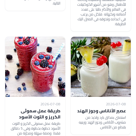
التالية.
للأطفال وهو من أشهر الكوكتيلات
في العالم والأكثر طلبا على تعدد
أصنافه ونكهاته .فلكل من يرغب
في اعداده وتذوقه في المنزل اليك
الطريقة:
2026-07-08
2026-07-08
عصير الأناناس وجوز الهند
طريقة عمل سموثى
الكريز و التوت الأسود
استمتي بمذاق بارد ولذيذ من
مشروب الأناناس وجوز الهند وزينيه
طريقة عمل سموثى الكريز و التوت
بقطع من الأناناس.
الأسود خطوة بخطوة وفي 5 دقائق
فقط. وصفة سهلة ومجرّبة من