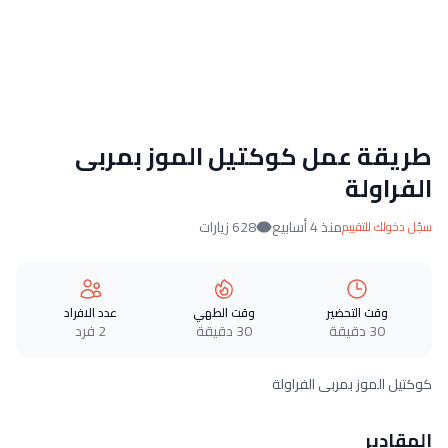
طريقة عمل كوكتيل الموز بمربى
الفراولة
منذ 4 أسابيع
628 زيارات
سجّل دخولك للتقييم
وقت التحضير
وقت الطهي
عدد الافراد
30 دقيقة
30 دقيقة
2 فرد
كوكتيل الموز بمربى الفراولة
المقادير