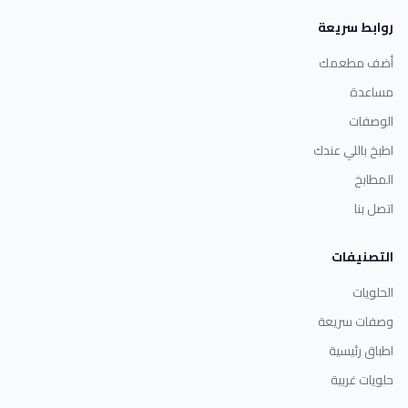
روابط سريعة
أضف مطعمك
مساعدة
الوصفات
اطبخ باللي عندك
المطابخ
اتصل بنا
التصنيفات
الحلويات
وصفات سريعة
اطباق رئيسية
حلويات غربية