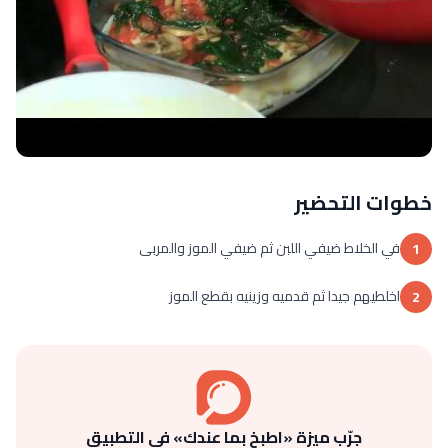
خطوات التحضير
في الخلاط ضيفي اللبن ثم ضيفي الموز والمربى
1
اخلطيهم جيدا ثم قدميه وزينيه بقطع الموز
2
جرّب ميزة «اطبخ بما عندك» في التطبيق