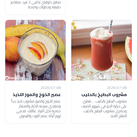
مطبخ دلوقتي تكفي 2 فرد، بمقادير
دقيقة وخطوات واضحة.
2026-07-08
2026-07-08
مشروب البطيخ بالحليب
عصير الخوخ والموز اللذيذ
مشروب البطيخ بالحليب.....تغلبي
عصير الخوخ والموز مشروب لذيذ جداً
علي حرارة الجو في شهور الصيف
ومغذي سيحبه الكبار والصغار
وحضري مشروب البطيخ بالحليب
حضريه لكل أفراد عائلتك. قدمي
المثلج اللذيذ.
لهم أيضًا:عصير التوت والليمون