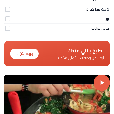
2 حبة
موز كبيرة
لبن
مربى فراولة
اطبخ باللي عندك
جربه الآن
ابحث عن وصفات بناءً على مكوناتك.