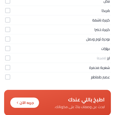
بيض
بابريكا
كزبرة ناشفة
كزبرة خضرا
بودرة ثوم وبصل
بهارات
ارز
(ناضجة)
شعرية محمرة
عصير طماطم
اطبخ باللي عندك
جربه الآن
ابحث عن وصفات بناءً على مكوناتك.