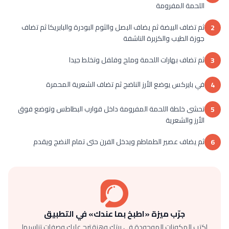
اللحمة المفرومة
ثم تضاف البيضة ثم يضاف البصل والثوم البودرة والبابريكا ثم تضاف
2
جوزة الطيب والكزبرة الناشفة
ثم تضاف بهارات اللحمة وملح وفلفل وتخلط جيدا
3
في بايركس يوضع الأرز الناضج ثم تضاف الشعرية المحمرة
4
تحشى خلطة اللحمة المفرومة داخل قوارب البطاطس وتوضع فوق
5
الأرز والشعرية
ثم يضاف عصير الطماطم ويدخل الفرن حتى تمام النضج ويقدم
6
جرّب ميزة «اطبخ بما عندك» في التطبيق
اكتب المكونات الموجودة في بيتك وهنقترح عليك وصفات تناسبها