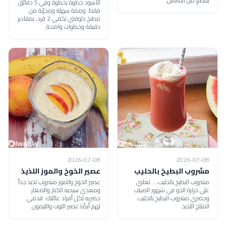
بقطع من الأناناس.
الأسود خطوة بخطوة وفي 5 دقائق
فقط. وصفة سهلة ومجرّبة من
مطبخ دلوقتي تكفي 2 فرد، بمقادير
دقيقة وخطوات واضحة.
2026-07-08
2026-07-08
مشروب البطيخ بالحليب
عصير الخوخ والموز اللذيذ
مشروب البطيخ بالحليب.....تغلبي
عصير الخوخ والموز مشروب لذيذ جداً
علي حرارة الجو في شهور الصيف
ومغذي سيحبه الكبار والصغار
وحضري مشروب البطيخ بالحليب
حضريه لكل أفراد عائلتك. قدمي
المثلج اللذيذ.
لهم أيضًا:عصير التوت والليمون