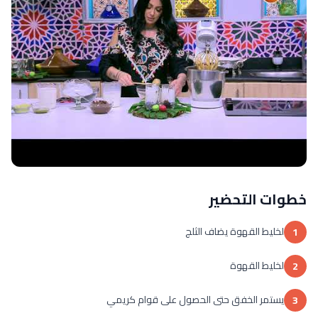
خطوات التحضير
لخليط القهوة يضاف الثلج
1
لخليط القهوة
2
يستمر الخفق حتى الحصول على قوام كريمي
3