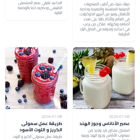
التجاعيد تناولي عصير المشمش
ميلك شيك من أطيب المشروبات
الطبيعي وحضريه كما بالوصفة
الصيفية المنعشة والمفيدة وخاصة
التالية.
للأطفال وهو من أشهر الكوكتيلات
في العالم والأكثر طلبا على تعدد
أصنافه ونكهاته .فلكل من يرغب
في اعداده وتذوقه في المنزل اليك
الطريقة:
2026-07-08
2026-07-08
عصير الأناناس وجوز الهند
طريقة عمل سموثى
الكريز و التوت الأسود
استمتي بمذاق بارد ولذيذ من
مشروب الأناناس وجوز الهند وزينيه
طريقة عمل سموثى الكريز و التوت