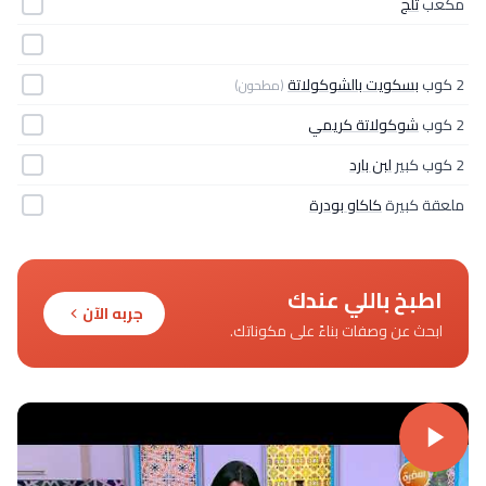
مكعب
ثلج
2 كوب
بسكويت بالشوكولاتة
(مطحون)
2 كوب
شوكولاتة كريمي
2 كوب كبير
لبن بارد
ملعقة كبيرة
كاكاو بودرة
اطبخ باللي عندك
جربه الآن
ابحث عن وصفات بناءً على مكوناتك.