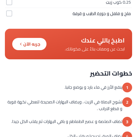
0.25 كوب
زيت
ملح و فلفل و جوزة الطيب و قرفة
اطبخ باللي عندك
جربه الآن
ابحث عن وصفات بناءً على مكوناتك.
خطوات التحضير
ينقع الأرز في ماء بارد و يوضع جانبا.
1
تشوح البصلة في الزيت ، ويضاف البهارات الصحيحة لتعطي نكهة قوية
2
و قطع الارانب .
تضاف الصلصة و عصير الطماطم و باقي البهارات ثم يقلب الكل جيدا.
3
يضاف المرق تدريجيا و يقلب الكل .
4