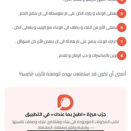
يغطى الوعاء و يترك الكل على نار متوسطة الى ان ينضج اللحم .
5
يصفى الأرز من الماء و يضاف الى الوعاء مع الزبيب و يغطى الكل .
6
?يترك الوعاء ينضج على نار هادئة الى ان يمتص الأرز كل السوائل .
7
تزين بالمكسرات و حب الرمان و تقدم .
8
أتمنى أن تكون قد استمتعت بهذه الوصفة للأرنب الكبسة!
جرّب ميزة «اطبخ بما عندك» في التطبيق
اكتب المكونات الموجودة في بيتك وهنقترح عليك وصفات تناسبها
— واحفظ وقيّم وصفاتك المفضلة.