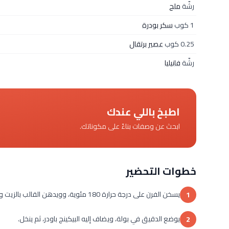
رشّة
ملح
1 كوب
سكر بودرة
0.25 كوب
عصير برتقال
رشّة
فانيليا
اطبخ باللي عندك
ابحث عن وصفات بناءً على مكوناتك.
خطوات التحضير
يسخن الفرن على درجة حرارة 180 مئوية، وويدهن القالب بالزيت ويبطن بالدقيق.
1
يوضع الدقيق في بولة، ويضاف إليه البيكينج باودر، ثم ينخل.
2