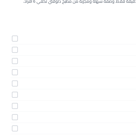
طريقة عمل قالب كيك بالبرتقال خطوة بخطوة بـ13 مكونات وفي 60 دقيقة فقط. وصفة سهلة ومجرّبة من مطبخ دلوقتي تكفي 6 أفراد،