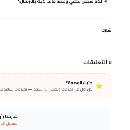
لكم شخص تكفي وصفة قالب كيك بالبرتقال؟
شارك
0 التعليقات
جرّبت الوصفة؟
⭐
كن أول من يقيّمها ويحكي لنا النتيجة — تقييمك يساعد غير
شاركنا رأ
تسجيل الد