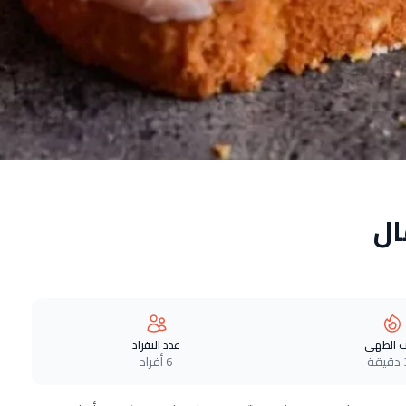
ال
 الطهي
عدد الافراد
ة
6 أفراد