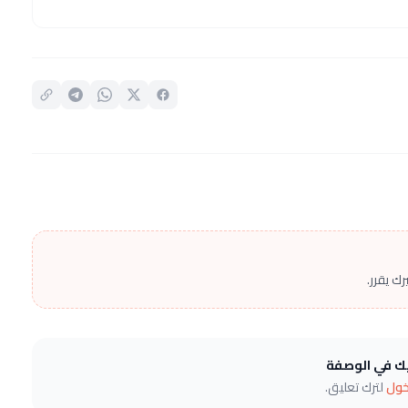
ك يقرر.
يك في الوصفة
خول
لترك تعليق.