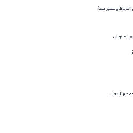
انيليا، ويخفق جيداً.
ع المكونات.
عصير البرتقال.