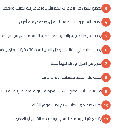
يوضع البيض في المضرب الكهربائي، ويضاف إليه الحليب والعصير والف
3
يضاف السكر والزيت وبشر البرتقال، ويخفق مرة أخرى.
4
يضاف خليط الدقيق بالتدريج مع الخفق المستمر حتى تتجانس جمي
5
يصب الخليط في القالب، ويدخل الفرن لمدة 30 دقيقة وحتى ينضج.
6
يخرج من الفرن، ويترك ليهدأ قليلاً.
7
يقلب على صينية مسطحة، ويترك ليبرد.
8
في تلك الأثناء يوضع السكر البودرة في بولة، ويضاف إليه الفانيليا و
9
يقلب جيداً حتى يتجانس، ثم يصب فوق الكيك.
10
يقطع شرائح بسمك 1 سم، ويقدم مع الشاي أو العصير.
11